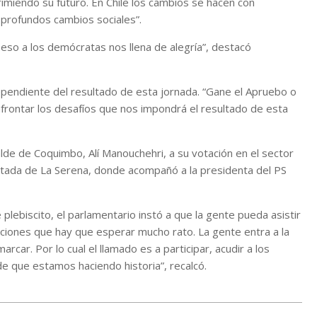
rimiendo su futuro. En Chile los cambios se hacen con
 profundos cambios sociales”.
y eso a los demócratas nos llena de alegría”, destacó
ndependiente del resultado de esta jornada. “Gane el Apruebo o
frontar los desafíos que nos impondrá el resultado de esta
de de Coquimbo, Alí Manouchehri, a su votación en el sector
ortada de La Serena, donde acompañó a la presidenta del PS
plebiscito, el parlamentario instó a que la gente pueda asistir
cciones que hay que esperar mucho rato. La gente entra a la
car. Por lo cual el llamado es a participar, acudir a los
 de que estamos haciendo historia”, recalcó.