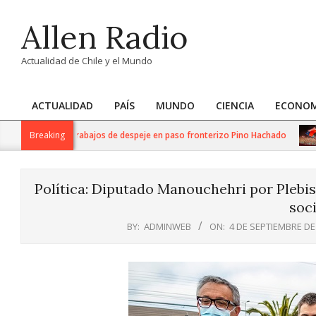
Skip
Allen Radio
to
content
Actualidad de Chile y el Mundo
ACTUALIDAD
PAÍS
MUNDO
CIENCIA
ECONOM
Primary
Navigation
aliza intensos trabajos de despeje en paso fronterizo Pino Hachado
Breaking
Menu
Política: Diputado Manouchehri por Plebis
soci
BY:
ADMINWEB
ON:
4 DE SEPTIEMBRE DE