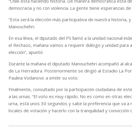
“Chile está haciendo historia. De manera democrática está di
democracia y no con violencia. La gente tiene esperanzas de
“Esta será la elección más participativa de nuestra historia, 
Manouchehri.
En esa línea, el diputado del PS llamó a la unidad nacional i
el Rechazo, mañana vamos a requerir diálogo y unidad para a
elección”, apuntó.
Durante la mañana el diputado Manouchehri acompañó al alcal
de La Herradura. Posteriormente se dirigió al Estadio La P
Paulina Vodanovic a emitir su voto.
Finalmente, consultado por la participación ciudadana de este 
a las urnas. “El voto es muy rápido. No es como en otras ele
urna, está unos 30 segundos y sabe la preferencia que va a mar
locales de votación y hacerlo con la tranquilidad y convicción
2022-