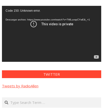
Reproductor
Code 150: Unknown error.
de
vídeo
Descargar archivo: https://www.youtube.com/watch?v=7WLuvspCYwE&_=1
TWITTER
Tweets by RadioAllen
Search