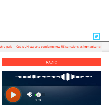
país
Cuba: UN experts condemn new US sanctions as humanitarian crisis de
RADIO