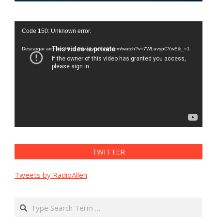
Reproductor
Code 150: Unknown error.
de
vídeo
Descargar archivo: https://www.youtube.com/watch?v=7WLuvspCYwE&_=1
TWITTER
Tweets by RadioAllen
Search