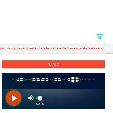
t incorpore propuestas de la bancada en la nueva agenda contra el crimen org
RADIO