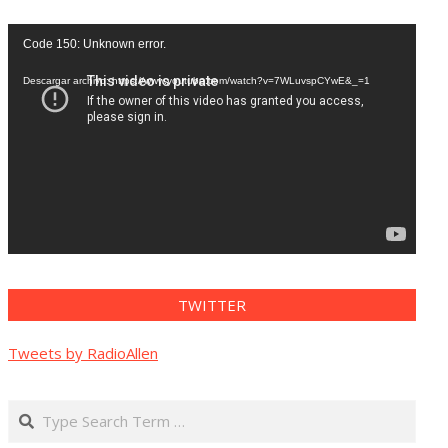
Reproductor
Code 150: Unknown error.
de
vídeo
Descargar archivo: https://www.youtube.com/watch?v=7WLuvspCYwE&_=1
TWITTER
Tweets by RadioAllen
Search