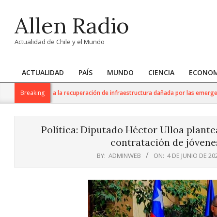
Skip
Allen Radio
to
content
Actualidad de Chile y el Mundo
ACTUALIDAD
PAÍS
MUNDO
CIENCIA
ECONOM
Primary
Navigation
te apoyo para la recuperación de infraestructura dañada por las emergencia
Breaking
Menu
Política: Diputado Héctor Ulloa plant
contratación de jóvenes
BY:
ADMINWEB
ON:
4 DE JUNIO DE 20