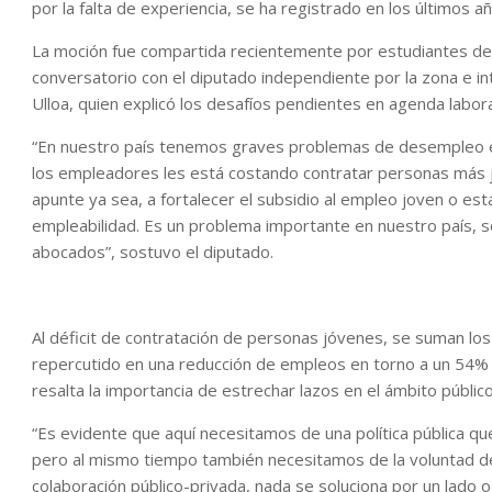
por la falta de experiencia, se ha registrado en los últimos a
La moción fue compartida recientemente por estudiantes de 
conversatorio con el diputado independiente por la zona e i
Ulloa, quien explicó los desafíos pendientes en agenda labora
“En nuestro país tenemos graves problemas de desempleo en
los empleadores les está costando contratar personas más j
apunte ya sea, a fortalecer el subsidio al empleo joven o e
empleabilidad. Es un problema importante en nuestro país, s
abocados”, sostuvo el diputado.
Al déficit de contratación de personas jóvenes, se suman los
repercutido en una reducción de empleos en torno a un 54% e
resalta la importancia de estrechar lazos en el ámbito públic
“Es evidente que aquí necesitamos de una política pública q
pero al mismo tiempo también necesitamos de la voluntad d
colaboración público-privada, nada se soluciona por un lado