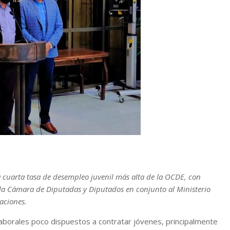
 la cuarta tasa de desempleo juvenil más alta de la OCDE, con
 la Cámara de Diputadas y Diputados en conjunto al Ministerio
aciones.
aborales poco dispuestos a contratar jóvenes, principalmente