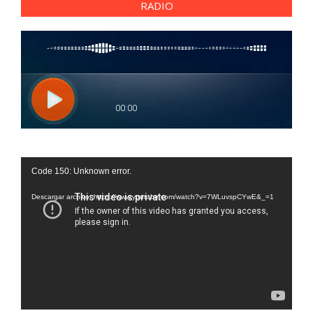
RADIO
Reproductor
Code 150: Unknown error.
de
vídeo
Descargar archivo: https://www.youtube.com/watch?v=7WLuvspCYwE&_=1