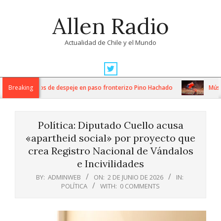
Skip
Allen Radio
to
content
Actualidad de Chile y el Mundo
Primary
Navigation
tensos trabajos de despeje en paso fronterizo Pino Hachado
Breaking
Música:
Menu
Política: Diputado Cuello acusa
«apartheid social» por proyecto que
crea Registro Nacional de Vándalos
e Incivilidades
BY:
ADMINWEB
ON:
2 DE JUNIO DE 2026
IN:
POLÍTICA
WITH:
0 COMMENTS