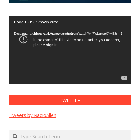
Reproductor
Code 150: Unknown error.
de
vídeo
Descargar archivo: https://www.youtube.com/watch?v=7WLuvspCYwE&_=1
TWITTER
Tweets by RadioAllen
Search