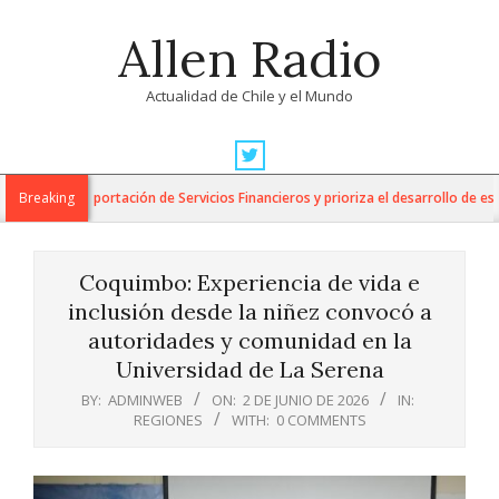
Skip
Allen Radio
to
content
Actualidad de Chile y el Mundo
Primary
Navigation
ara la Exportación de Servicios Financieros y prioriza el desarrollo de esta in
Breaking
Menu
Coquimbo: Experiencia de vida e
inclusión desde la niñez convocó a
autoridades y comunidad en la
Universidad de La Serena
BY:
ADMINWEB
ON:
2 DE JUNIO DE 2026
IN:
REGIONES
WITH:
0 COMMENTS