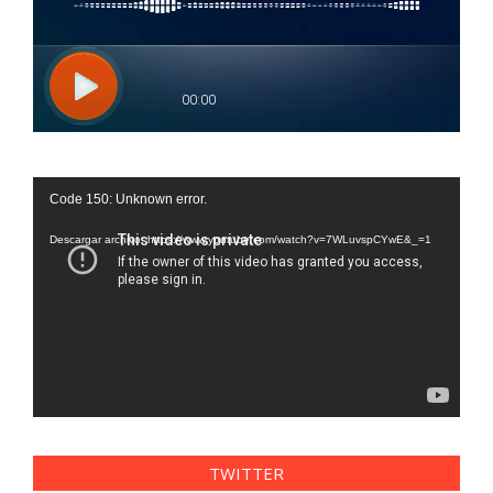
Reproductor
Code 150: Unknown error.
de
vídeo
Descargar archivo: https://www.youtube.com/watch?v=7WLuvspCYwE&_=1
TWITTER