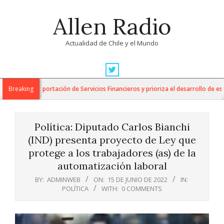
Skip
Allen Radio
to
content
Actualidad de Chile y el Mundo
Primary
Navigation
para la Exportación de Servicios Financieros y prioriza el desarrollo de esta i
Breaking
Menu
Política: Diputado Carlos Bianchi
(IND) presenta proyecto de Ley que
protege a los trabajadores (as) de la
automatización laboral
BY:
ADMINWEB
ON:
15 DE JUNIO DE 2022
IN:
POLÍTICA
WITH:
0 COMMENTS