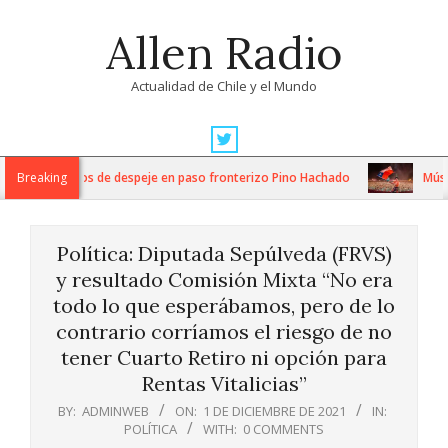
Skip
Allen Radio
to
content
Actualidad de Chile y el Mundo
Primary
Navigation
tensos trabajos de despeje en paso fronterizo Pino Hachado
Breaking
Música:
Menu
Política: Diputada Sepúlveda (FRVS)
y resultado Comisión Mixta “No era
todo lo que esperábamos, pero de lo
contrario corríamos el riesgo de no
tener Cuarto Retiro ni opción para
Rentas Vitalicias”
BY:
ADMINWEB
ON:
1 DE DICIEMBRE DE 2021
IN:
POLÍTICA
WITH:
0 COMMENTS