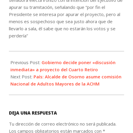
senadora electa ironizó con la intención del Ejecutivo de
apurar su tramitación, señalando que “por fin el
Presidente se interesa por apurar el proyecto, pero al
menos es sospechoso que sea justo ahora que de
llevarlo a sala, él sabe que no estarán los votos y se
perdería”
2021-
12-
Previous Post:
Gobierno decide poner «discusión
01
inmediata» a proyecto del Cuarto Retiro
Next Post:
País: Alcalde de Osorno asume comisión
Nacional de Adultos Mayores de la ACHM
DEJA UNA RESPUESTA
Tu dirección de correo electrónico no será publicada.
Los campos obligatorios están marcados con
*