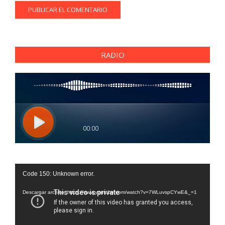
RADIO
Reproductor
Code 150: Unknown error.
de
vídeo
Descargar archivo: https://www.youtube.com/watch?v=7WLuvspCYwE&_=1