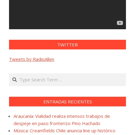
TWITTER
Tweets by RadioAllen
Search
ENTRADAS RECIENTES
Araucanía: Vialidad realiza intensos trabajos de
despeje en paso fronterizo Pino Hachado
Música: Creamfields Chile anuncia line up histórico