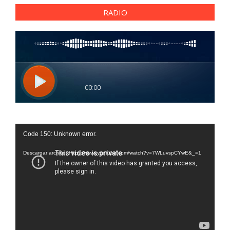
RADIO
Reproductor
Code 150: Unknown error.
de
vídeo
Descargar archivo: https://www.youtube.com/watch?v=7WLuvspCYwE&_=1