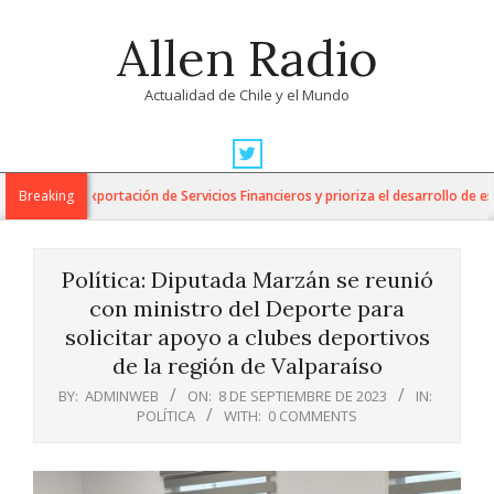
Skip
Allen Radio
to
content
Actualidad de Chile y el Mundo
Primary
Navigation
 para la Exportación de Servicios Financieros y prioriza el desarrollo de esta i
Breaking
Menu
Política: Diputada Marzán se reunió
con ministro del Deporte para
solicitar apoyo a clubes deportivos
de la región de Valparaíso
BY:
ADMINWEB
ON:
8 DE SEPTIEMBRE DE 2023
IN:
POLÍTICA
WITH:
0 COMMENTS