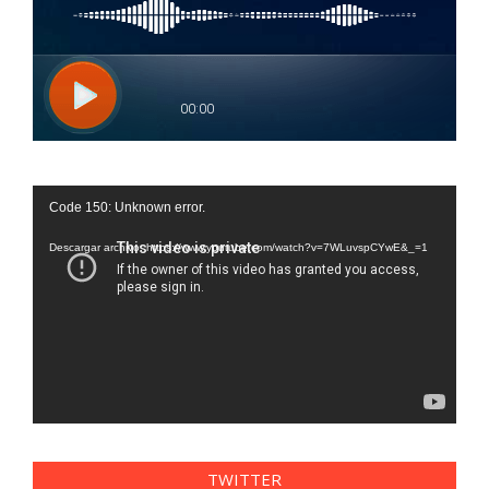
Reproductor
Code 150: Unknown error.
de
vídeo
Descargar archivo: https://www.youtube.com/watch?v=7WLuvspCYwE&_=1
TWITTER