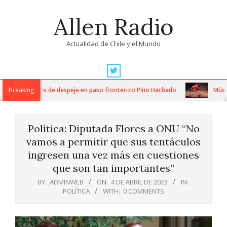
Skip
Allen Radio
to
content
Actualidad de Chile y el Mundo
Primary
Navigation
tensos trabajos de despeje en paso fronterizo Pino Hachado
Breaking
Música:
Menu
Política: Diputada Flores a ONU “No
vamos a permitir que sus tentáculos
ingresen una vez más en cuestiones
que son tan importantes”
BY:
ADMINWEB
ON:
4 DE ABRIL DE 2023
IN:
POLÍTICA
WITH:
0 COMMENTS