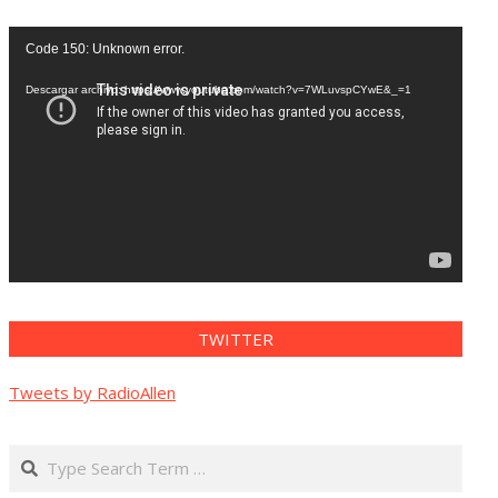
Reproductor
Code 150: Unknown error.
de
vídeo
Descargar archivo: https://www.youtube.com/watch?v=7WLuvspCYwE&_=1
TWITTER
Tweets by RadioAllen
Search