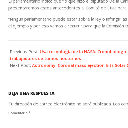
El parlamentario indicó que “lo que hizo el diputado De la Carr
presentaremos estos antecedentes al Comité de Ética para q
“Ningún parlamentario puede estar sobre la ley o infringir la
el ejemplo y por eso vamos a recurrir para que la Comisión t
2022-
09-
Previous Post:
Usa tecnología de la NASA: Cronobiólogo 
05
trabajadores de turnos nocturnos
Next Post:
Astronomy: Coronal mass ejection hits Solar 
DEJA UNA RESPUESTA
Tu dirección de correo electrónico no será publicada.
Los cam
Comentario
*