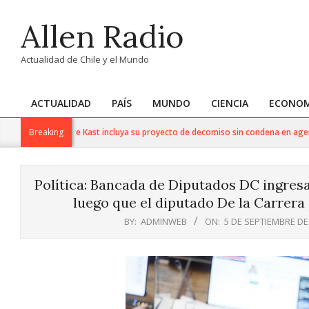
Skip
Allen Radio
to
content
Actualidad de Chile y el Mundo
ACTUALIDAD
PAÍS
MUNDO
CIENCIA
ECONOM
Primary
Navigation
ora que Presidente Kast incluya su proyecto de decomiso sin condena en agenda
Breaking
Menu
Política: Bancada de Diputados DC ingresa
luego que el diputado De la Carrera 
BY:
ADMINWEB
ON:
5 DE SEPTIEMBRE DE