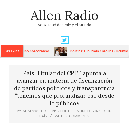
Skip
Allen Radio
to
content
Actualidad de Chile y el Mundo
Primary
Navigation
 misil balístico norcoreano
Breaking
Política: Diputada Carolina Cucumides 
Menu
País: Titular del CPLT apunta a
avanzar en materia de fiscalización
de partidos políticos y transparencia
“tenemos que profundizar eso desde
lo público»
BY:
ADMINWEB
ON:
21 DE DICIEMBRE DE 2021
IN:
PAÍS
WITH:
0 COMMENTS