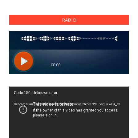
RADIO
Reproductor
Code 150: Unknown error.
de
vídeo
Descargar archivo: https://www.youtube.com/watch?v=7WLuvspCYwE&_=1