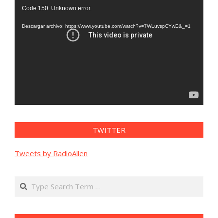
Reproductor
Code 150: Unknown error.
de
vídeo
Descargar archivo: https://www.youtube.com/watch?v=7WLuvspCYwE&_=1
TWITTER
Tweets by RadioAllen
Search