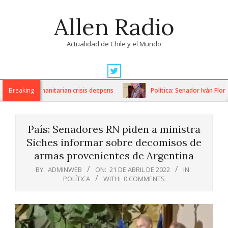
Skip
Allen Radio
to
content
Actualidad de Chile y el Mundo
Primary
Navigation
ons as humanitarian crisis deepens
Breaking
Política: Senador Iván Flores
Menu
País: Senadores RN piden a ministra
Siches informar sobre decomisos de
armas provenientes de Argentina
BY:
ADMINWEB
ON:
21 DE ABRIL DE 2022
IN:
POLÍTICA
WITH:
0 COMMENTS