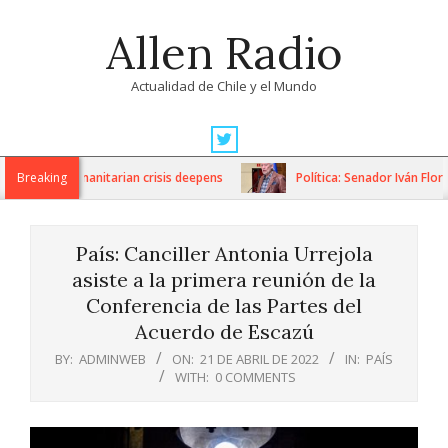
Skip
Allen Radio
to
content
Actualidad de Chile y el Mundo
Primary
Navigation
ions as humanitarian crisis deepens
Breaking
Política: Senador Iván Flores
Menu
País: Canciller Antonia Urrejola
asiste a la primera reunión de la
Conferencia de las Partes del
Acuerdo de Escazú
BY:
ADMINWEB
ON:
21 DE ABRIL DE 2022
IN:
PAÍS
WITH:
0 COMMENTS