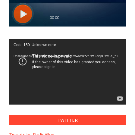
Reproductor
Code 150: Unknown error.
de
vídeo
Descargar archivo: https://www.youtube.com/watch?v=7WLuvspCYwE&_=1
TWITTER
Tweets by RadioAllen