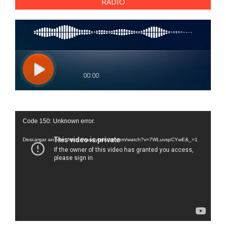
RADIO
Reproductor
Code 150: Unknown error.
de
vídeo
Descargar archivo: https://www.youtube.com/watch?v=7WLuvspCYwE&_=1