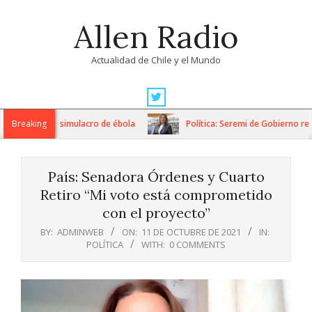
Skip
Allen Radio
to
content
Actualidad de Chile y el Mundo
Primary
Navigation
aliza exitoso simulacro de ébola
Breaking
Política: Seremi de Gobierno respo
Menu
País: Senadora Órdenes y Cuarto
Retiro “Mi voto está comprometido
con el proyecto”
BY:
ADMINWEB
ON:
11 DE OCTUBRE DE 2021
IN:
POLÍTICA
WITH:
0 COMMENTS