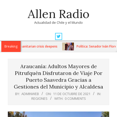
Skip
Allen Radio
to
content
Actualidad de Chile y el Mundo
Primary
Navigation
ns as humanitarian crisis deepens
Breaking
Política: Senador Iván Flores 
Menu
Araucanía: Adultos Mayores de
Pitrufquén Disfrutaron de Viaje Por
Puerto Saavedra Gracias a
Gestiones del Municipio y Alcaldesa
BY:
ADMINWEB
ON:
11 DE OCTUBRE DE 2021
IN:
REGIONES
WITH:
0 COMMENTS