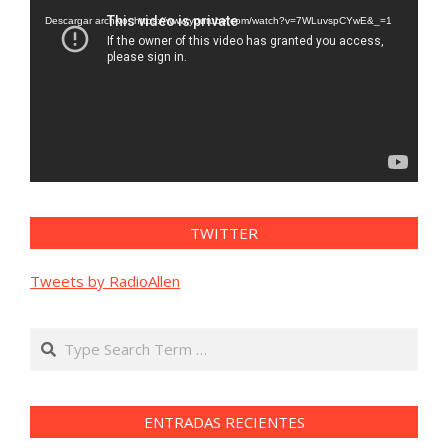
vídeo
Descargar archivo: https://www.youtube.com/watch?v=7WLuvspCYwE&_=1
TWITTER
Tweets by RadioAllen
Search
ENTRADAS RECIENTES