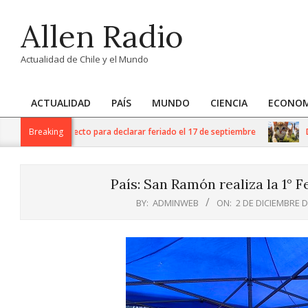
Skip
Allen Radio
to
content
Actualidad de Chile y el Mundo
ACTUALIDAD
PAÍS
MUNDO
CIENCIA
ECONOM
Primary
Navigation
) ingresa proyecto para declarar feriado el 17 de septiembre
Breaking
Día Int
Menu
País: San Ramón realiza la 1° 
BY:
ADMINWEB
ON:
2 DE DICIEMBRE D