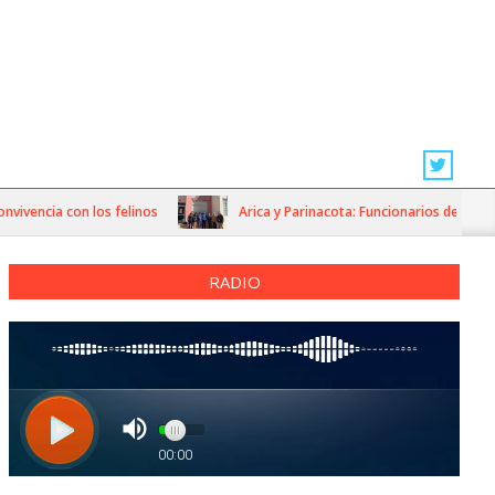
cia con los felinos
Arica y Parinacota: Funcionarios del Servicio 
RADIO