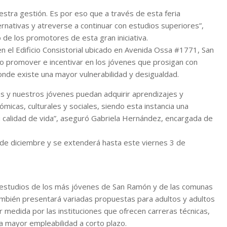
estra gestión. Es por eso que a través de esta feria
nativas y atreverse a continuar con estudios superiores”,
 de los promotores de esta gran iniciativa.
 en el Edificio Consistorial ubicado en Avenida Ossa #1771, San
 promover e incentivar en los jóvenes que prosigan con
nde existe una mayor vulnerabilidad y desigualdad.
as y nuestros jóvenes puedan adquirir aprendizajes y
cas, culturales y sociales, siendo esta instancia una
u calidad de vida”, aseguró Gabriela Hernández, encargada de
2 de diciembre y se extenderá hasta este viernes 3 de
 de estudios de los más jóvenes de San Ramón y de las comunas
también presentará variadas propuestas para adultos y adultos
 medida por las instituciones que ofrecen carreras técnicas,
 mayor empleabilidad a corto plazo.