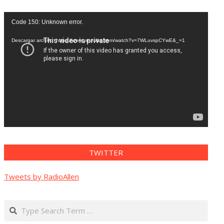
Reproductor
Code 150: Unknown error.
de
vídeo
Descargar archivo: https://www.youtube.com/watch?v=7WLuvspCYwE&_=1
TWITTER
Tweets by RadioAllen
Search