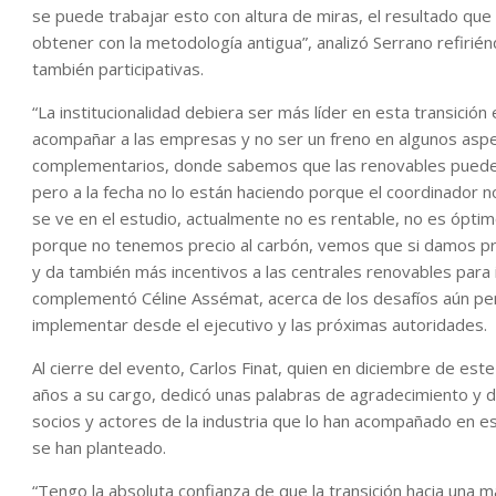
se puede trabajar esto con altura de miras, el resultado q
obtener con la metodología antigua”, analizó Serrano refiri
también participativas.
“La institucionalidad debiera ser más líder en esta transición
acompañar a las empresas y no ser un freno en algunos aspec
complementarios, donde sabemos que las renovables pueden
pero a la fecha no lo están haciendo porque el coordinador 
se ve en el estudio, actualmente no es rentable, no es ópti
porque no tenemos precio al carbón, vemos que si damos pre
y da también más incentivos a las centrales renovables para i
complementó Céline Assémat, acerca de los desafíos aún pe
implementar desde el ejecutivo y las próximas autoridades.
Al cierre del evento, Carlos Finat, quien en diciembre de es
años a su cargo, dedicó unas palabras de agradecimiento y d
socios y actores de la industria que lo han acompañado en es
se han planteado.
“Tengo la absoluta confianza de que la transición hacia una 