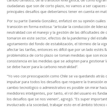
cambio climático, de la transición energética, de cómo logr
ciudadanas que son de corto plazo, no vamos a ser capaces de
principales desafíos que deberíamos tener en cuenta en mat
Por su parte Daniela González, enfatizó en su opinión cuáles 
transición en forma exitosa: “articular la conducción de lider
neutralidad con el manejo y la gestión de las dificultades d
tomaron en este sector, efectos de la pandemia y del estalli
agotamiento del fondo de estabilización, el término de la vig
afectar las tarifas, entonces es difícil que por un lado estés l
problemática de corto plazo se toman medidas que son incons
consistencia en las medidas que se adopten para gestionar la
se debe hacer para la carbono neutralidad”.
“Yo veo con preocupación como Chile se va quedando atrás
impulsar para todos los desafíos que requiere la transición e
cambio tecnológico o administrativo es posible sin mirar haci
medidores inteligentes, por tanto, el rol del usuario es fu
los desafíos que se nos vienen”, agregó. “Es super importan
involucrado a la sociedad, trabajar esto en el ámbito técnic