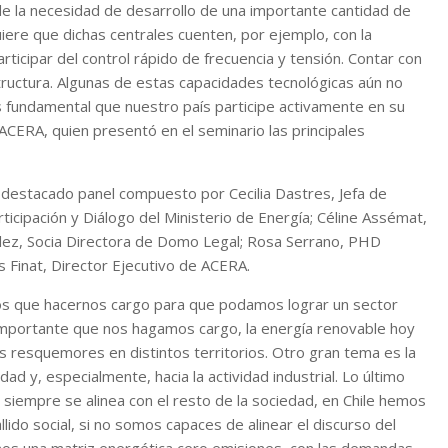
de la necesidad de desarrollo de una importante cantidad de
ere que dichas centrales cuenten, por ejemplo, con la
rticipar del control rápido de frecuencia y tensión. Contar con
tructura. Algunas de estas capacidades tecnológicas aún no
 fundamental que nuestro país participe activamente en su
ACERA, quien presentó en el seminario las principales
 destacado panel compuesto por Cecilia Dastres, Jefa de
ticipación y Diálogo del Ministerio de Energía; Céline Assémat,
lez, Socia Directora de Domo Legal; Rosa Serrano, PHD
 Finat, Director Ejecutivo de ACERA.
os que hacernos cargo para que podamos lograr un sector
importante que nos hagamos cargo, la energía renovable hoy
s resquemores en distintos territorios. Otro gran tema es la
ad y, especialmente, hacia la actividad industrial. Lo último
o siempre se alinea con el resto de la sociedad, en Chile hemos
ido social, si no somos capaces de alinear el discurso del