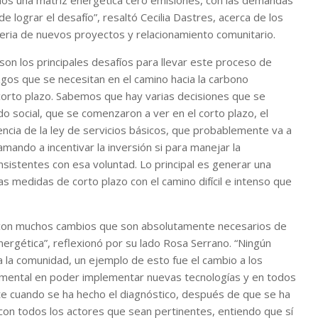
amos una matriz energética cero emisiones, con las demandas
 lograr el desafío”, resaltó Cecilia Dastres, acerca de los
eria de nuevos proyectos y relacionamiento comunitario.
son los principales desafíos para llevar este proceso de
azgos que se necesitan en el camino hacia la carbono
e corto plazo. Sabemos que hay varias decisiones que se
do social, que se comenzaron a ver en el corto plazo, el
encia de la ley de servicios básicos, que probablemente va a
lamando a incentivar la inversión si para manejar la
istentes con esa voluntad. Lo principal es generar una
s medidas de corto plazo con el camino difícil e intenso que
 con muchos cambios que son absolutamente necesarios de
nergética”, reflexionó por su lado Rosa Serrano. “Ningún
a la comunidad, un ejemplo de esto fue el cambio a los
ndamental en poder implementar nuevas tecnologías y en todos
te cuando se ha hecho el diagnóstico, después de que se ha
o con todos los actores que sean pertinentes, entiendo que sí