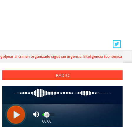
r al crimen organizado sigue sin urgencia; Inteligencia Económica»
RADIO