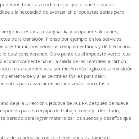
ue podemos tener es mucho mejor que el que se puede
éndose a la necesidad de avanzar en propuestas serias pero
 energética, estar a la vanguardia y proponer soluciones,
tos de la transición. Pienso por ejemplo en los servicios
 prestar muchos servicios complementarios y de frecuencia,
no lo está considerando. Otro punto es el impuesto verde, que
mo económicamente hacer la salida de las centrales a carbón
cio a este carbono va a ser mucho más lógico esta transición
mplementarse y a las centrales fósiles para salir”,
ndientes para avanzar en acciones más concretas a
te año deja la Dirección Ejecutiva de ACERA después de nueve
espedida para su equipo de trabajo, consejo, directorio,
te periodo para lograr materializar los sueños y desafíos que
matriz de generación con cero emisiones y altamente