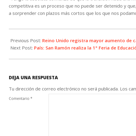
competitiva es un proceso que no puede ser detenido y que,
a sorprender con plazos más cortos que los que nos podamos
2021-
12-
Previous Post:
Reino Unido registra mayor aumento de c
02
Next Post:
País: San Ramón realiza la 1° Feria de Educac
DEJA UNA RESPUESTA
Tu dirección de correo electrónico no será publicada.
Los cam
Comentario
*