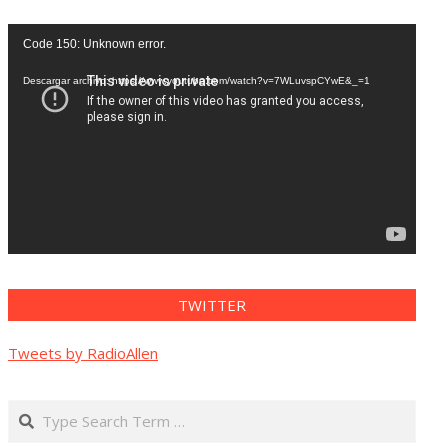
Reproductor
Code 150: Unknown error.
de
vídeo
Descargar archivo: https://www.youtube.com/watch?v=7WLuvspCYwE&_=1
TWITTER
Tweets by RadioAllen
Search