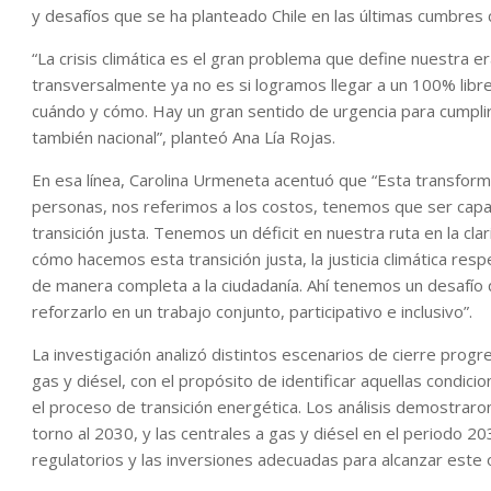
y desafíos que se ha planteado Chile en las últimas cumbres c
“La crisis climática es el gran problema que define nuestra 
transversalmente ya no es si logramos llegar a un 100% libr
cuándo y cómo. Hay un gran sentido de urgencia para cumplir
también nacional”, planteó Ana Lía Rojas.
En esa línea, Carolina Urmeneta acentuó que “Esta transform
personas, nos referimos a los costos, tenemos que ser capa
transición justa. Tenemos un déficit en nuestra ruta en la clar
cómo hacemos esta transición justa, la justicia climática r
de manera completa a la ciudadanía. Ahí tenemos un desafío 
reforzarlo en un trabajo conjunto, participativo e inclusivo”.
La investigación analizó distintos escenarios de cierre progr
gas y diésel, con el propósito de identificar aquellas condici
el proceso de transición energética. Los análisis demostraron
torno al 2030, y las centrales a gas y diésel en el periodo 
regulatorios y las inversiones adecuadas para alcanzar este 