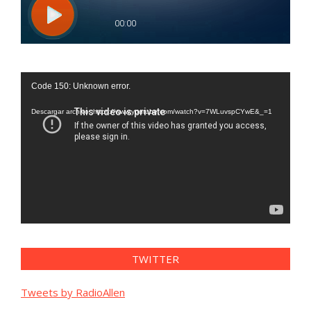
Reproductor
Code 150: Unknown error.
de
vídeo
Descargar archivo: https://www.youtube.com/watch?v=7WLuvspCYwE&_=1
TWITTER
Tweets by RadioAllen