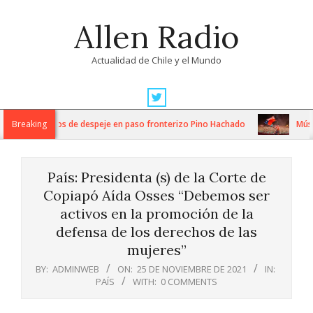
Skip
Allen Radio
to
content
Actualidad de Chile y el Mundo
Primary
Navigation
tensos trabajos de despeje en paso fronterizo Pino Hachado
Breaking
Música:
Menu
País: Presidenta (s) de la Corte de
Copiapó Aída Osses “Debemos ser
activos en la promoción de la
defensa de los derechos de las
mujeres”
BY:
ADMINWEB
ON:
25 DE NOVIEMBRE DE 2021
IN:
PAÍS
WITH:
0 COMMENTS