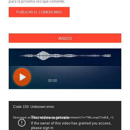
para la próxima vez que comente.
RADIO
Reproductor
Code 150: Unknown error.
de
vídeo
Descargar archivo: https://www.youtube.com/watch?v=7WLuvspCYwE&_=1