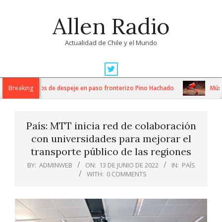
Skip
Allen Radio
to
content
Actualidad de Chile y el Mundo
Primary
Navigation
ensos trabajos de despeje en paso fronterizo Pino Hachado
Breaking
Música: 
Menu
País: MTT inicia red de colaboración
con universidades para mejorar el
transporte público de las regiones
BY:
ADMINWEB
ON:
13 DE JUNIO DE 2022
IN:
PAÍS
WITH:
0 COMMENTS