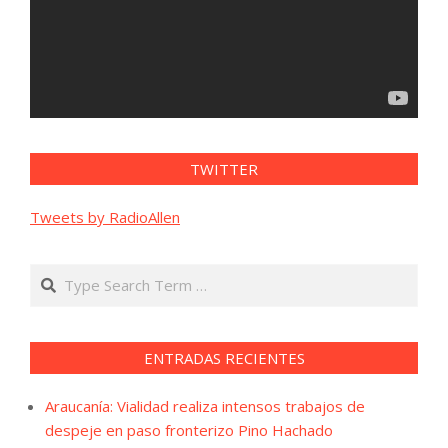
TWITTER
Tweets by RadioAllen
Search
ENTRADAS RECIENTES
Araucanía: Vialidad realiza intensos trabajos de
despeje en paso fronterizo Pino Hachado