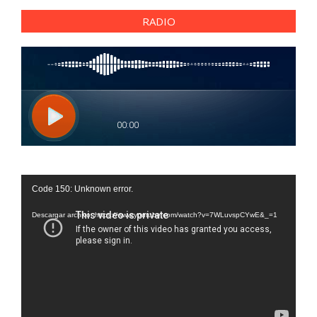
RADIO
Reproductor
Code 150: Unknown error.
de
vídeo
Descargar archivo: https://www.youtube.com/watch?v=7WLuvspCYwE&_=1