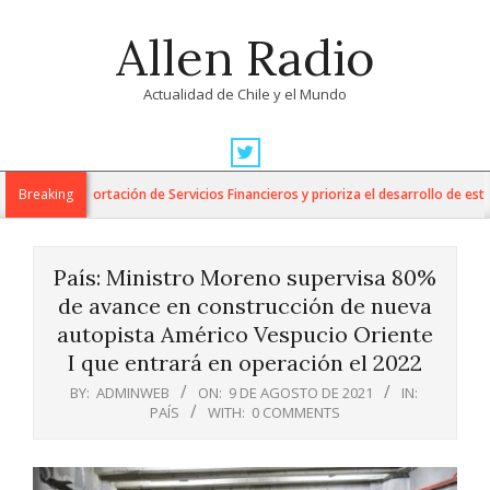
Skip
Allen Radio
to
content
Actualidad de Chile y el Mundo
Primary
Navigation
ara la Exportación de Servicios Financieros y prioriza el desarrollo de esta ind
Breaking
Menu
País: Ministro Moreno supervisa 80%
de avance en construcción de nueva
autopista Américo Vespucio Oriente
I que entrará en operación el 2022
BY:
ADMINWEB
ON:
9 DE AGOSTO DE 2021
IN:
PAÍS
WITH:
0 COMMENTS