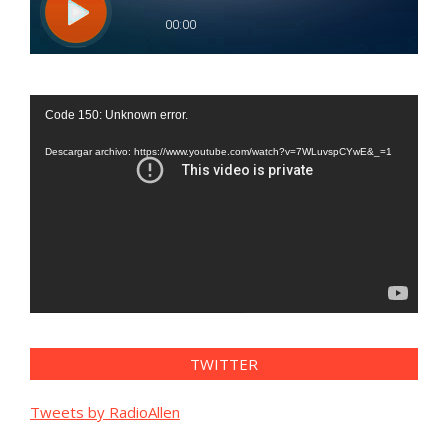
Reproductor
Code 150: Unknown error.
de
vídeo
Descargar archivo: https://www.youtube.com/watch?v=7WLuvspCYwE&_=1
TWITTER
Tweets by RadioAllen