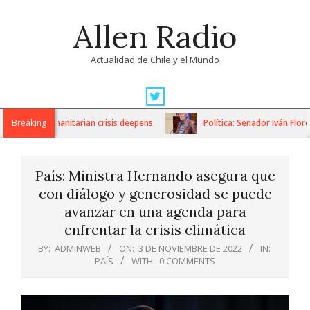
Skip
Allen Radio
to
content
Actualidad de Chile y el Mundo
Primary
Navigation
ons as humanitarian crisis deepens
Breaking
Política: Senador Iván Flores
Menu
País: Ministra Hernando asegura que
con diálogo y generosidad se puede
avanzar en una agenda para
enfrentar la crisis climática
BY:
ADMINWEB
ON:
3 DE NOVIEMBRE DE 2022
IN:
PAÍS
WITH:
0 COMMENTS