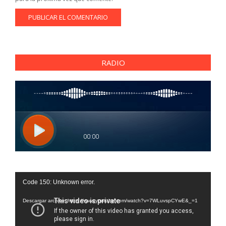
RADIO
Reproductor
Code 150: Unknown error.
de
vídeo
Descargar archivo: https://www.youtube.com/watch?v=7WLuvspCYwE&_=1