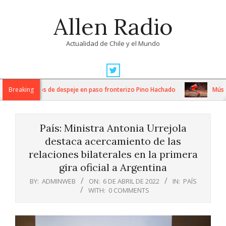
Skip
Allen Radio
to
content
Actualidad de Chile y el Mundo
Primary
Navigation
tensos trabajos de despeje en paso fronterizo Pino Hachado
Breaking
Música:
Menu
País: Ministra Antonia Urrejola
destaca acercamiento de las
relaciones bilaterales en la primera
gira oficial a Argentina
BY:
ADMINWEB
ON:
6 DE ABRIL DE 2022
IN:
PAÍS
WITH:
0 COMMENTS