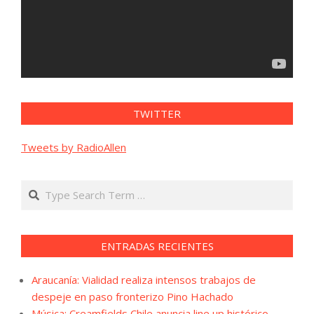
TWITTER
Tweets by RadioAllen
Search
ENTRADAS RECIENTES
Araucanía: Vialidad realiza intensos trabajos de
despeje en paso fronterizo Pino Hachado
Música: Creamfields Chile anuncia line up histórico