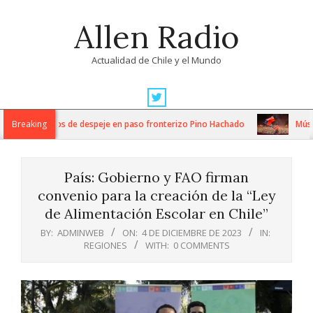
Skip
Allen Radio
to
content
Actualidad de Chile y el Mundo
Primary
Navigation
ensos trabajos de despeje en paso fronterizo Pino Hachado
Breaking
Música: C
Menu
País: Gobierno y FAO firman
convenio para la creación de la “Ley
de Alimentación Escolar en Chile”
BY:
ADMINWEB
ON:
4 DE DICIEMBRE DE 2023
IN:
REGIONES
WITH:
0 COMMENTS