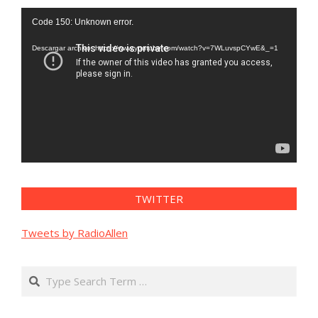
Reproductor
Code 150: Unknown error.
de
vídeo
Descargar archivo: https://www.youtube.com/watch?v=7WLuvspCYwE&_=1
TWITTER
Tweets by RadioAllen
Search