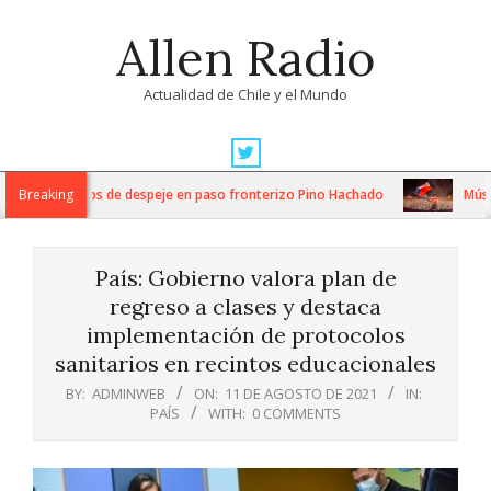
Skip
Allen Radio
to
content
Actualidad de Chile y el Mundo
Primary
Navigation
ensos trabajos de despeje en paso fronterizo Pino Hachado
Breaking
Música: 
Menu
País: Gobierno valora plan de
regreso a clases y destaca
implementación de protocolos
sanitarios en recintos educacionales
BY:
ADMINWEB
ON:
11 DE AGOSTO DE 2021
IN:
PAÍS
WITH:
0 COMMENTS