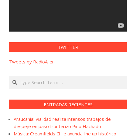
TWITTER
Tweets by RadioAllen
Search
ENTRADAS RECIENTES
Araucanía: Vialidad realiza intensos trabajos de
despeje en paso fronterizo Pino Hachado
Música: Creamfields Chile anuncia line up histórico