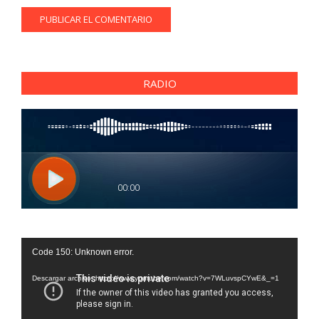
RADIO
Reproductor
Code 150: Unknown error.
de
vídeo
Descargar archivo: https://www.youtube.com/watch?v=7WLuvspCYwE&_=1