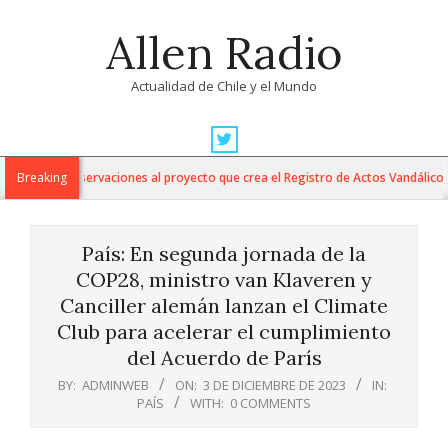
Skip
Allen Radio
to
content
Actualidad de Chile y el Mundo
Primary
Navigation
so sus observaciones al proyecto que crea el Registro de Actos Vandálicos e I
Breaking
Menu
País: En segunda jornada de la
COP28, ministro van Klaveren y
Canciller alemán lanzan el Climate
Club para acelerar el cumplimiento
del Acuerdo de París
BY:
ADMINWEB
ON:
3 DE DICIEMBRE DE 2023
IN:
PAÍS
WITH:
0 COMMENTS