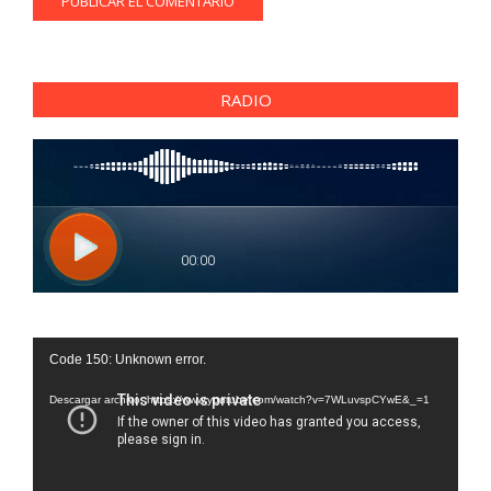
RADIO
Reproductor
Code 150: Unknown error.
de
vídeo
Descargar archivo: https://www.youtube.com/watch?v=7WLuvspCYwE&_=1