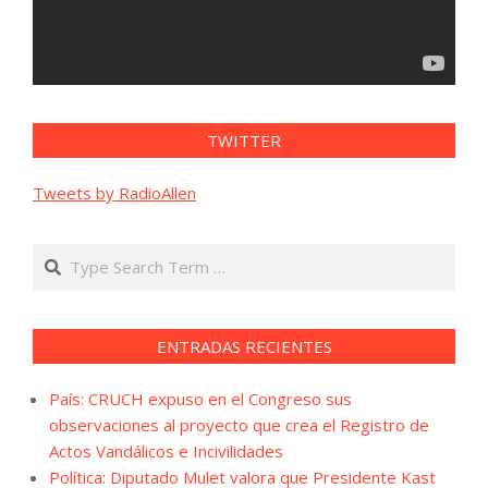
TWITTER
Tweets by RadioAllen
Search
ENTRADAS RECIENTES
País: CRUCH expuso en el Congreso sus
observaciones al proyecto que crea el Registro de
Actos Vandálicos e Incivilidades
Política: Diputado Mulet valora que Presidente Kast