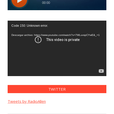
Reproductor
Code 150: Unknown error.
de
vídeo
Descargar archivo: https://www.youtube.com/watch?v=7WLuvspCYwE&_=1
TWITTER
Tweets by RadioAllen