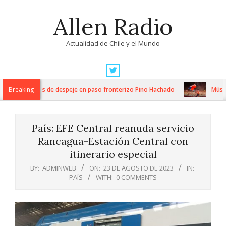
Skip
Allen Radio
to
content
Actualidad de Chile y el Mundo
Primary
Navigation
tensos trabajos de despeje en paso fronterizo Pino Hachado
Breaking
Música:
Menu
País: EFE Central reanuda servicio
Rancagua-Estación Central con
itinerario especial
BY:
ADMINWEB
ON:
23 DE AGOSTO DE 2023
IN:
PAÍS
WITH:
0 COMMENTS