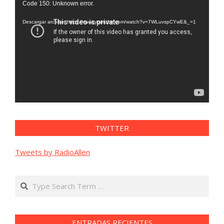
Code 150: Unknown error.
de
vídeo
Descargar archivo: https://www.youtube.com/watch?v=7WLuvspCYwE&_=1
TWITTER
Tweets by RadioAllen
Search
ENTRADAS RECIENTES