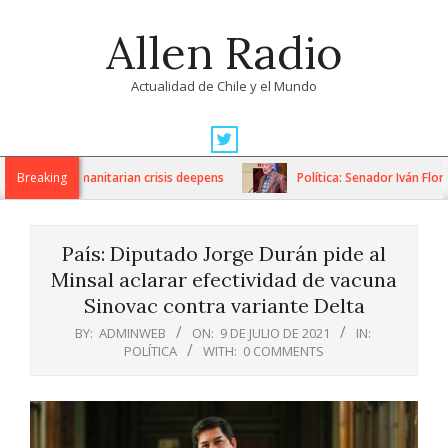
Skip
Allen Radio
to
content
Actualidad de Chile y el Mundo
Primary
Navigation
ons as humanitarian crisis deepens
Breaking
Política: Senador Iván Flores 
Menu
País: Diputado Jorge Durán pide al
Minsal aclarar efectividad de vacuna
Sinovac contra variante Delta
BY:
ADMINWEB
ON:
9 DE JULIO DE 2021
IN:
POLÍTICA
WITH:
0 COMMENTS