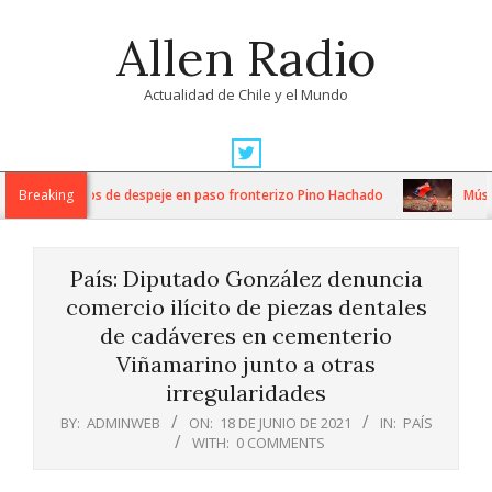
Skip
Allen Radio
to
content
Actualidad de Chile y el Mundo
Primary
Navigation
tensos trabajos de despeje en paso fronterizo Pino Hachado
Breaking
Música:
Menu
País: Diputado González denuncia
comercio ilícito de piezas dentales
de cadáveres en cementerio
Viñamarino junto a otras
irregularidades
BY:
ADMINWEB
ON:
18 DE JUNIO DE 2021
IN:
PAÍS
WITH:
0 COMMENTS