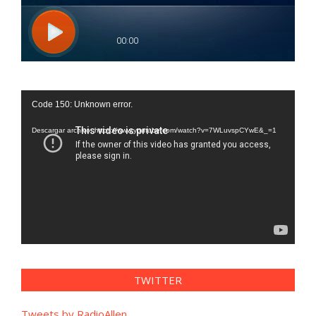
Reproductor
Code 150: Unknown error.
de
vídeo
Descargar archivo: https://www.youtube.com/watch?v=7WLuvspCYwE&_=1
TWITTER
Tweets by RadioAllen