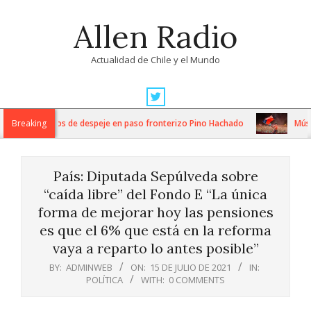
Skip
Allen Radio
to
content
Actualidad de Chile y el Mundo
Primary
Navigation
tensos trabajos de despeje en paso fronterizo Pino Hachado
Breaking
Música:
Menu
País: Diputada Sepúlveda sobre
“caída libre” del Fondo E “La única
forma de mejorar hoy las pensiones
es que el 6% que está en la reforma
vaya a reparto lo antes posible”
BY:
ADMINWEB
ON:
15 DE JULIO DE 2021
IN:
POLÍTICA
WITH:
0 COMMENTS