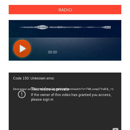
RADIO
Reproductor
Code 150: Unknown error.
de
vídeo
Descargar archivo: https://www.youtube.com/watch?v=7WLuvspCYwE&_=1