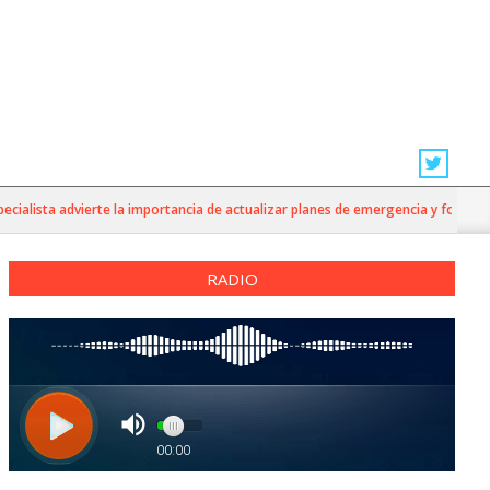
ista advierte la importancia de actualizar planes de emergencia y fortalecer la 
RADIO