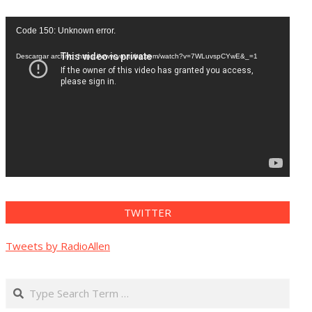
Reproductor
Code 150: Unknown error.
de
vídeo
Descargar archivo: https://www.youtube.com/watch?v=7WLuvspCYwE&_=1
TWITTER
Tweets by RadioAllen
Search