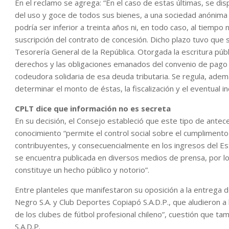
En el reclamo se agrega: “En el caso de estas últimas, se dis
del uso y goce de todos sus bienes, a una sociedad anónima ab
podría ser inferior a treinta años ni, en todo caso, al tiempo 
suscripción del contrato de concesión. Dicho plazo tuvo que 
Tesorería General de la República. Otorgada la escritura púb
derechos y las obligaciones emanados del convenio de pago y,
codeudora solidaria de esa deuda tributaria. Se regula, adem
determinar el monto de éstas, la fiscalización y el eventual i
CPLT dice que información no es secreta
En su decisión, el Consejo estableció que este tipo de antec
conocimiento “permite el control social sobre el cumplimento
contribuyentes, y consecuencialmente en los ingresos del Es
se encuentra publicada en diversos medios de prensa, por lo
constituye un hecho público y notorio”.
Entre planteles que manifestaron su oposición a la entrega d
Negro S.A. y Club Deportes Copiapó S.A.D.P., que aludieron a
de los clubes de fútbol profesional chileno”, cuestión que 
S.A.D.P.