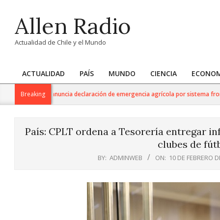
Skip
Allen Radio
to
content
Actualidad de Chile y el Mundo
ACTUALIDAD
PAÍS
MUNDO
CIENCIA
ECONOM
Primary
Navigation
 Agricultura anuncia declaración de emergencia agrícola por sistema frontal en
Breaking
Menu
País: CPLT ordena a Tesorería entregar i
clubes de fút
BY:
ADMINWEB
ON:
10 DE FEBRERO D