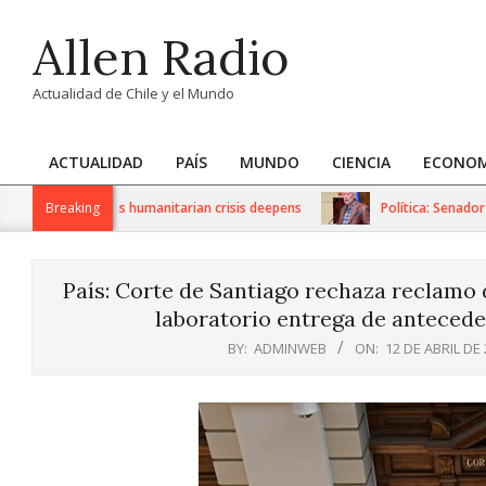
Skip
Allen Radio
to
content
Actualidad de Chile y el Mundo
ACTUALIDAD
PAÍS
MUNDO
CIENCIA
ECONOM
Primary
Navigation
 sanctions as humanitarian crisis deepens
Breaking
Política: Senador Iván
Menu
País: Corte de Santiago rechaza reclamo 
laboratorio entrega de anteced
BY:
ADMINWEB
ON:
12 DE ABRIL DE