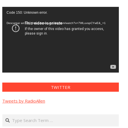
Reproductor
Code 150: Unknown error.
de
vídeo
Descargar archivo: https://www.youtube.com/watch?v=7WLuvspCYwE&_=1
TWITTER
Tweets by RadioAllen
Search