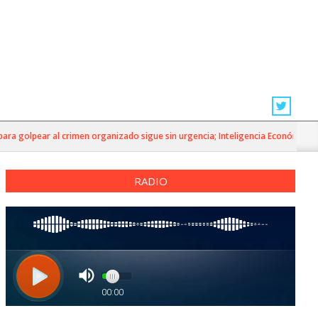
 golpear al crimen organizado sigue sin urgencia; Inteligencia Económica»
RADIO