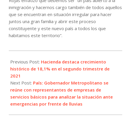
Rojas enfatizó que debemos ser “un país abierto a la
inmigración y hacernos cargo también de todos aquellos
que se encuentran en situación irregular para hacer
juntos una gran familia y abrir este proceso
constituyente y este nuevo país a todos los que
habitamos este territorio”.
2021-
08-
Previous Post:
Hacienda destaca crecimiento
18
histórico de 18,1% en el segundo trimestre de
2021
Next Post:
País: Gobernador Metropolitano se
reúne con representantes de empresas de
servicios básicos para analizar la situación ante
emergencias por frente de lluvias