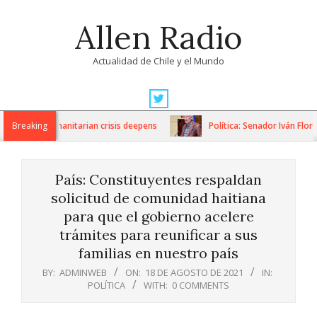
Skip
Allen Radio
to
content
Actualidad de Chile y el Mundo
Primary
Navigation
ons as humanitarian crisis deepens
Breaking
Política: Senador Iván Flores
Menu
País: Constituyentes respaldan
solicitud de comunidad haitiana
para que el gobierno acelere
trámites para reunificar a sus
familias en nuestro país
BY:
ADMINWEB
ON:
18 DE AGOSTO DE 2021
IN:
POLÍTICA
WITH:
0 COMMENTS