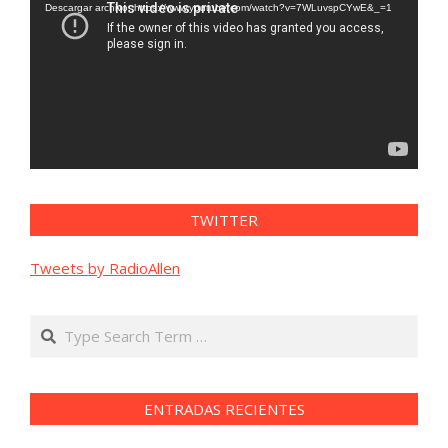
vídeo
Descargar archivo: https://www.youtube.com/watch?v=7WLuvspCYwE&_=1
TWITTER
Tweets by RadioAllen
Search
ENTRADAS RECIENTES