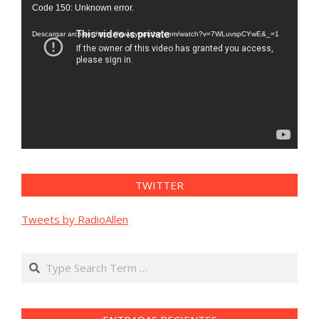
Reproductor
Code 150: Unknown error.
de
vídeo
Descargar archivo: https://www.youtube.com/watch?v=7WLuvspCYwE&_=1
TWITTER
Tweets by RadioAllen
Search