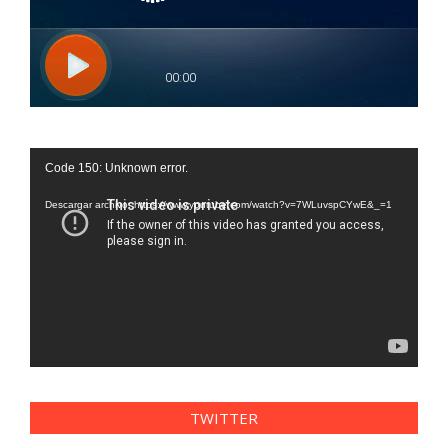
Reproductor
Code 150: Unknown error.
de
vídeo
Descargar archivo: https://www.youtube.com/watch?v=7WLuvspCYwE&_=1
TWITTER