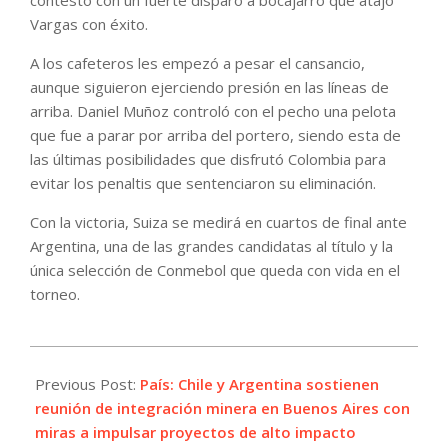
contestó con un fuerte disparo a bocajarro que atajó
Vargas con éxito.
A los cafeteros les empezó a pesar el cansancio,
aunque siguieron ejerciendo presión en las líneas de
arriba. Daniel Muñoz controló con el pecho una pelota
que fue a parar por arriba del portero, siendo esta de
las últimas posibilidades que disfrutó Colombia para
evitar los penaltis que sentenciaron su eliminación.
Con la victoria, Suiza se medirá en cuartos de final ante
Argentina, una de las grandes candidatas al título y la
única selección de Conmebol que queda con vida en el
torneo.
2026-
07-
Previous Post:
País: Chile y Argentina sostienen
08
reunión de integración minera en Buenos Aires con
miras a impulsar proyectos de alto impacto