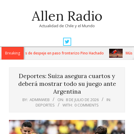
Skip
Allen Radio
to
content
Actualidad de Chile y el Mundo
Primary
Navigation
tensos trabajos de despeje en paso fronterizo Pino Hachado
Breaking
Música: 
Menu
Deportes: Suiza asegura cuartos y
deberá mostrar todo su juego ante
Argentina
BY:
ADMINWEB
ON:
8 DE JULIO DE 2026
IN:
DEPORTES
WITH:
0 COMMENTS