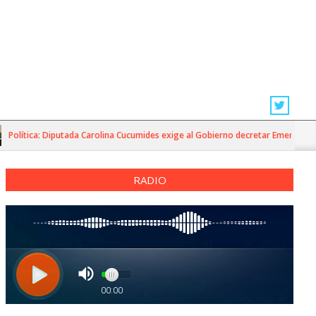
ítica: Diputada Carolina Cucumides exige al Gobierno decretar Emergencia Agrí
RADIO