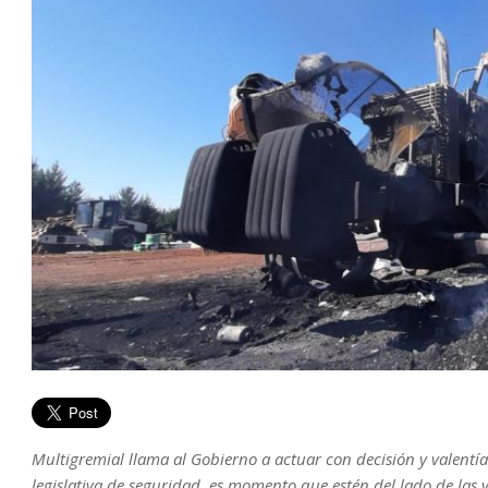
Multigremial llama al Gobierno a actuar con decisión y valentía
legislativa de seguridad, es momento que estén del lado de las v