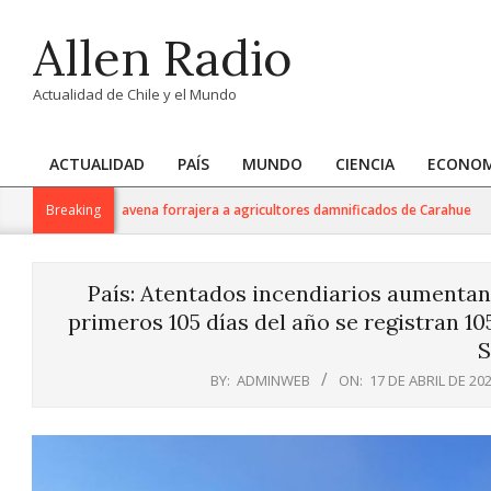
Skip
Allen Radio
to
content
Actualidad de Chile y el Mundo
ACTUALIDAD
PAÍS
MUNDO
CIENCIA
ECONOM
Primary
Navigation
6 mil kilos de avena forrajera a agricultores damnificados de Carahue
Breaking
Menu
País: Atentados incendiarios aumentan e
primeros 105 días del año se registran 10
S
BY:
ADMINWEB
ON:
17 DE ABRIL DE 20