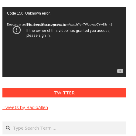
Reproductor
Code 150: Unknown error.
de
vídeo
Descargar archivo: https://www.youtube.com/watch?v=7WLuvspCYwE&_=1
TWITTER
Tweets by RadioAllen
Search