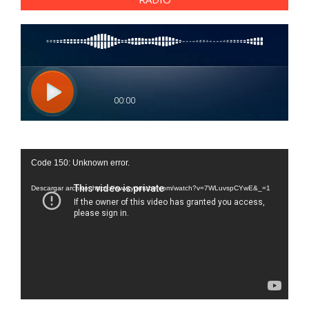
Reproductor
Code 150: Unknown error.
de
vídeo
Descargar archivo: https://www.youtube.com/watch?v=7WLuvspCYwE&_=1