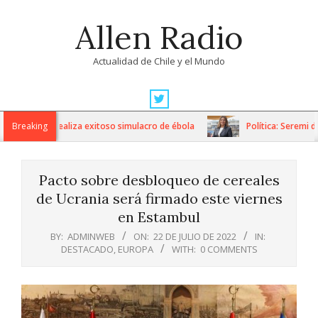
Skip
Allen Radio
to
content
Actualidad de Chile y el Mundo
Primary
Navigation
tavo Fricke realiza exitoso simulacro de ébola
Breaking
Política: Seremi de 
Menu
Pacto sobre desbloqueo de cereales
de Ucrania será firmado este viernes
en Estambul
BY:
ADMINWEB
ON:
22 DE JULIO DE 2022
IN:
DESTACADO
,
EUROPA
WITH:
0 COMMENTS