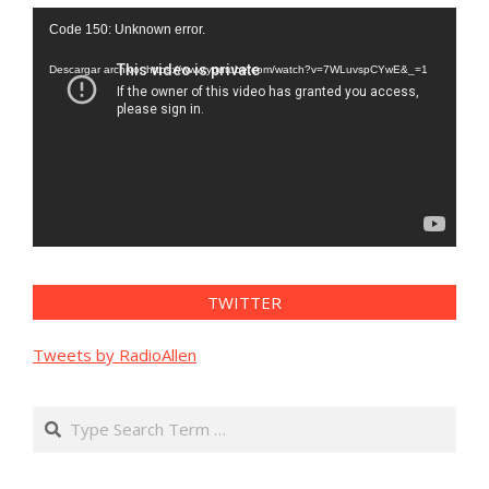
Reproductor
Code 150: Unknown error.
de
vídeo
Descargar archivo: https://www.youtube.com/watch?v=7WLuvspCYwE&_=1
TWITTER
Tweets by RadioAllen
Search