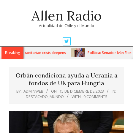
Skip
Allen Radio
to
content
Actualidad de Chile y el Mundo
Primary
Navigation
ons as humanitarian crisis deepens
Breaking
Política: Senador Iván Flores
Menu
Orbán condiciona ayuda a Ucrania a
fondos de UE para Hungría
BY:
ADMINWEB
ON:
15 DE DICIEMBRE DE 2023
IN:
DESTACADO
,
MUNDO
WITH:
0 COMMENTS