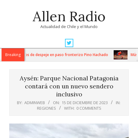
Skip
Allen Radio
to
content
Actualidad de Chile y el Mundo
Primary
Navigation
tensos trabajos de despeje en paso fronterizo Pino Hachado
Breaking
Música:
Menu
Aysén: Parque Nacional Patagonia
contará con un nuevo sendero
inclusivo
BY:
ADMINWEB
ON:
15 DE DICIEMBRE DE 2023
IN:
REGIONES
WITH:
0 COMMENTS