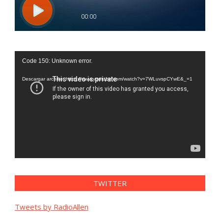
Reproductor
Code 150: Unknown error.
de
vídeo
Descargar archivo: https://www.youtube.com/watch?v=7WLuvspCYwE&_=1
TWITTER
Tweets by RadioAllen