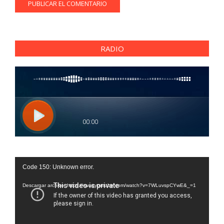
RADIO
Reproductor
Code 150: Unknown error.
de
vídeo
Descargar archivo: https://www.youtube.com/watch?v=7WLuvspCYwE&_=1