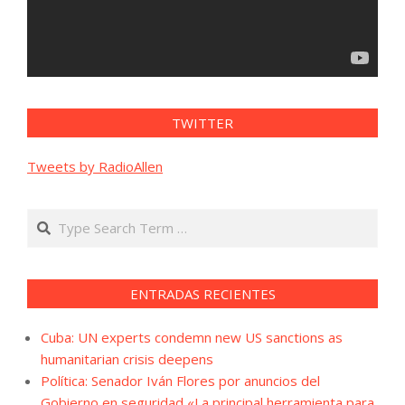
TWITTER
Tweets by RadioAllen
Search
ENTRADAS RECIENTES
Cuba: UN experts condemn new US sanctions as
humanitarian crisis deepens
Política: Senador Iván Flores por anuncios del
Gobierno en seguridad «La principal herramienta para