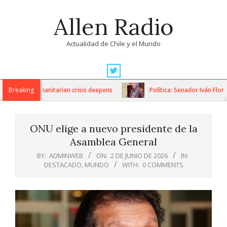
Skip
Allen Radio
to
content
Actualidad de Chile y el Mundo
Primary
Navigation
ons as humanitarian crisis deepens
Breaking
Política: Senador Iván Flores
Menu
ONU elige a nuevo presidente de la
Asamblea General
BY:
ADMINWEB
ON:
2 DE JUNIO DE 2026
IN:
DESTACADO
,
MUNDO
WITH:
0 COMMENTS