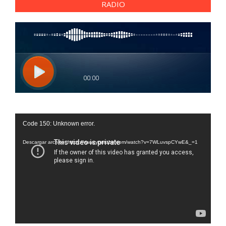
RADIO
Reproductor
Code 150: Unknown error.
de
vídeo
Descargar archivo: https://www.youtube.com/watch?v=7WLuvspCYwE&_=1