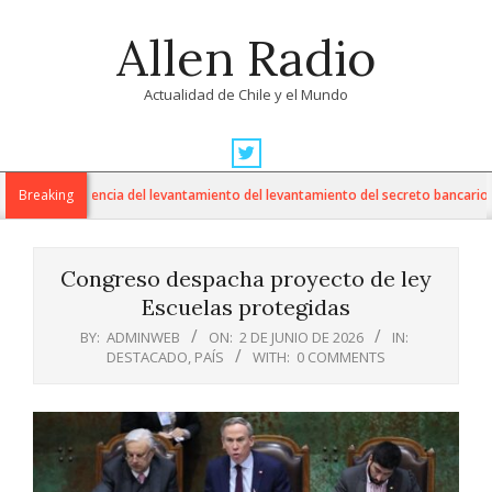
Skip
Allen Radio
to
content
Actualidad de Chile y el Mundo
Primary
Navigation
uestiona ausencia del levantamiento del levantamiento del secreto bancario en 
Breaking
Menu
Congreso despacha proyecto de ley
Escuelas protegidas
BY:
ADMINWEB
ON:
2 DE JUNIO DE 2026
IN:
DESTACADO
,
PAÍS
WITH:
0 COMMENTS