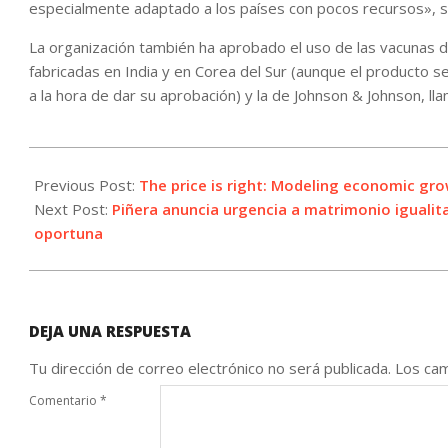
especialmente adaptado a los países con pocos recursos», s
La organización también ha aprobado el uso de las vacunas 
fabricadas en India y en Corea del Sur (aunque el producto se
a la hora de dar su aprobación) y la de Johnson & Johnson, ll
2021-
06-
Previous Post:
The price is right: Modeling economic gro
01
Next Post:
Piñera anuncia urgencia a matrimonio igualit
oportuna
DEJA UNA RESPUESTA
Tu dirección de correo electrónico no será publicada.
Los cam
Comentario
*