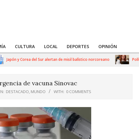
ÍA
CULTURA
LOCAL
DEPORTES
OPINIÓN
apón y Corea del Sur alertan de misil balístico norcoreano
Política
gencia de vacuna Sinovac
IN:
DESTACADO
,
MUNDO
WITH:
0 COMMENTS