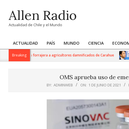
Skip
Allen Radio
to
content
Actualidad de Chile y el Mundo
ACTUALIDAD
PAÍS
MUNDO
CIENCIA
ECONOM
Primary
Navigation
 kilos de avena forrajera a agricultores damnificados de Carahue
Breaking
J
Menu
OMS aprueba uso de emer
BY:
ADMINWEB
ON:
1 DE JUNIO DE 2021