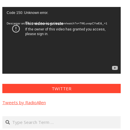
Reproductor
Code 150: Unknown error.
de
vídeo
Descargar archivo: https://www.youtube.com/watch?v=7WLuvspCYwE&_=1
TWITTER
Tweets by RadioAllen
Search