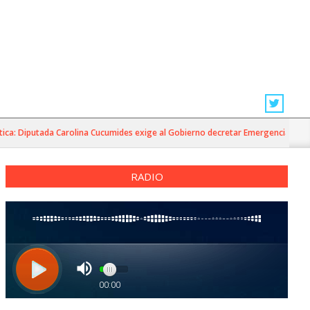
: Diputada Carolina Cucumides exige al Gobierno decretar Emergencia Agrícola 
RADIO