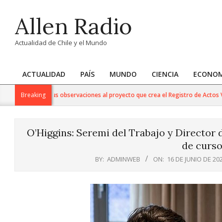
Skip
Allen Radio
to
content
Actualidad de Chile y el Mundo
ACTUALIDAD
PAÍS
MUNDO
CIENCIA
ECONOM
Primary
Navigation
l Congreso sus observaciones al proyecto que crea el Registro de Actos Vandáli
Breaking
Menu
O’Higgins: Seremi del Trabajo y Director d
de curso
BY:
ADMINWEB
ON:
16 DE JUNIO DE 20