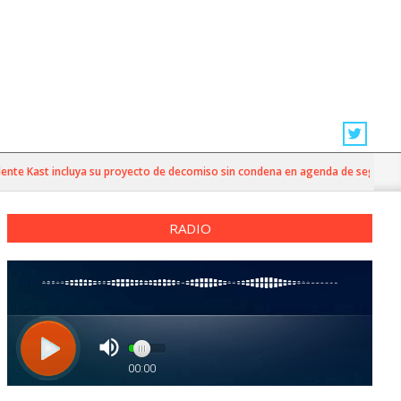
e Kast incluya su proyecto de decomiso sin condena en agenda de seguridad
RADIO