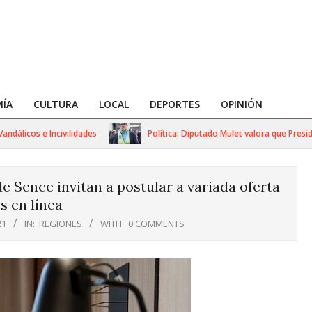
ÍA
CULTURA
LOCAL
DEPORTES
OPINIÓN
cos e Incivilidades
Política: Diputado Mulet valora que President
e Sence invitan a postular a variada oferta
s en línea
21
IN:
REGIONES
WITH:
0 COMMENTS