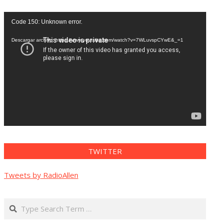
Reproductor
Code 150: Unknown error.
de
vídeo
Descargar archivo: https://www.youtube.com/watch?v=7WLuvspCYwE&_=1
TWITTER
Tweets by RadioAllen
Search