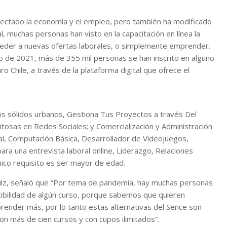
fectado la economía y el empleo, pero también ha modificado
, muchas personas han visto en la capacitación en línea la
cceder a nuevas ofertas laborales, o simplemente emprender.
zo de 2021, más de 355 mil personas se han inscrito en alguno
o Chile, a través de la plataforma digital que ofrece el
uos sólidos urbanos, Gestiona Tus Proyectos a través Del
tosas en Redes Sociales; y Comercialización y Administración
al, Computación Básica, Desarrollador de Videojuegos,
ara una entrevista laboral online, Liderazgo, Relaciones
nico requisito es ser mayor de edad.
hulz, señaló que “Por tema de pandemia, hay muchas personas
ctibilidad de algún curso, porque sabemos que quieren
render más, por lo tanto estas alternativas del Sence son
n más de cien cursos y con cupos ilimitados”.