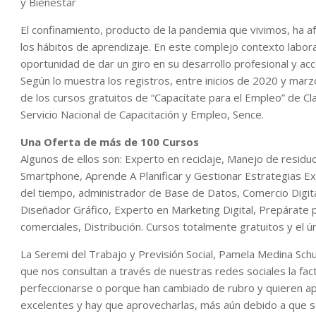
y Bienestar
El confinamiento, producto de la pandemia que vivimos, ha a
los hábitos de aprendizaje. En este complejo contexto laboral
oportunidad de dar un giro en su desarrollo profesional y a
Según lo muestra los registros, entre inicios de 2020 y mar
de los cursos gratuitos de “Capacítate para el Empleo” de Clar
Servicio Nacional de Capacitación y Empleo, Sence.
Una Oferta de más de 100 Cursos
Algunos de ellos son: Experto en reciclaje, Manejo de resid
Smartphone, Aprende A Planificar y Gestionar Estrategias Exi
del tiempo, administrador de Base de Datos, Comercio Digit
Diseñador Gráfico, Experto en Marketing Digital, Prepárate p
comerciales, Distribución. Cursos totalmente gratuitos y el ú
La Seremi del Trabajo y Previsión Social, Pamela Medina Sc
que nos consultan a través de nuestras redes sociales la fa
perfeccionarse o porque han cambiado de rubro y quieren ap
excelentes y hay que aprovecharlas, más aún debido a que so