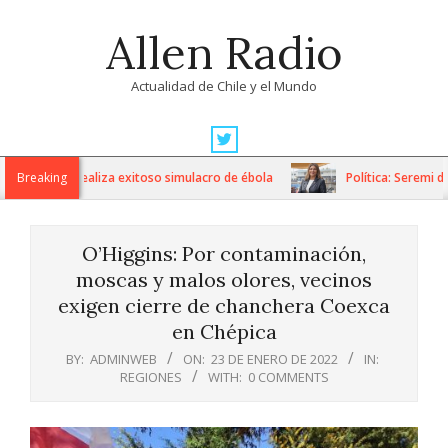
Skip
Allen Radio
to
content
Actualidad de Chile y el Mundo
Primary
Navigation
avo Fricke realiza exitoso simulacro de ébola
Breaking
Política: Seremi de G
Menu
O’Higgins: Por contaminación,
moscas y malos olores, vecinos
exigen cierre de chanchera Coexca
en Chépica
BY:
ADMINWEB
ON:
23 DE ENERO DE 2022
IN:
REGIONES
WITH:
0 COMMENTS