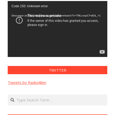
Reproductor
Code 150: Unknown error.
de
vídeo
Descargar archivo: https://www.youtube.com/watch?v=7WLuvspCYwE&_=1
TWITTER
Tweets by RadioAllen
Search