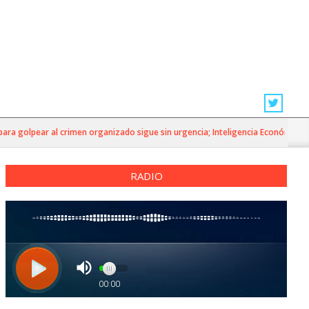
golpear al crimen organizado sigue sin urgencia; Inteligencia Económica»
RADIO