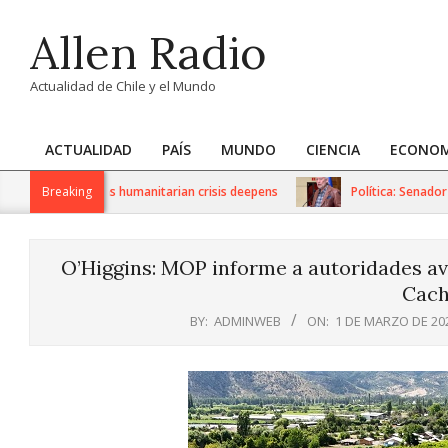
Skip
Allen Radio
to
content
Actualidad de Chile y el Mundo
ACTUALIDAD
PAÍS
MUNDO
CIENCIA
ECONOM
Primary
Navigation
 sanctions as humanitarian crisis deepens
Breaking
Política: Senador Iván
Menu
O’Higgins: MOP informe a autoridades ava
Cach
BY:
ADMINWEB
ON:
1 DE MARZO DE 20