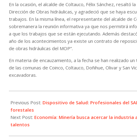
En la ocasión, el alcalde de Coltauco, Félix Sánchez, resaltó l
Dirección de Obras hidráulicas, y agradeció que se haya esc
trabajos. En la misma línea, el representante del alcalde d
sobremanera la reunión informativa ya que nos permitirá inf
a que los trabajos que se están ejecutando. Además destacó
año de los acontecimientos ya existe un contrato de reposici
de obras hidráulicas del MOP”.
En materia de encauzamiento, a la fecha se han realizado un 
de las comunas de Coinco, Coltauco, Doñihue, Olivar y San V
excavadoras.
2024-
03-
Previous Post:
Dispositivo de Salud: Profesionales del SA
01
forestales
Next Post:
Economía: Minería busca acercar la industria
talentos