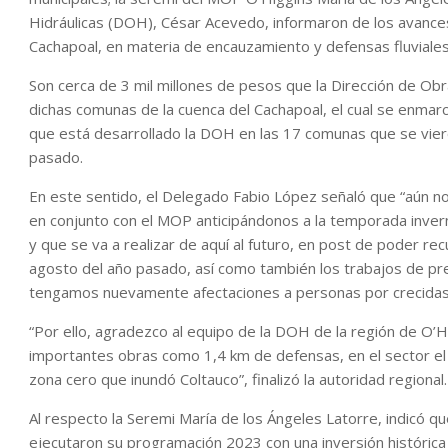
Hidráulicas (DOH), César Acevedo, informaron de los avances 
Cachapoal, en materia de encauzamiento y defensas fluviales
Son cerca de 3 mil millones de pesos que la Dirección de Ob
dichas comunas de la cuenca del Cachapoal, el cual se enmarc
que está desarrollado la DOH en las 17 comunas que se viero
pasado.
En este sentido, el Delegado Fabio López señaló que “aún n
en conjunto con el MOP anticipándonos a la temporada invern
y que se va a realizar de aquí al futuro, en post de poder rec
agosto del año pasado, así como también los trabajos de pre
tengamos nuevamente afectaciones a personas por crecidas d
“Por ello, agradezco al equipo de la DOH de la región de O’H
importantes obras como 1,4 km de defensas, en el sector el 
zona cero que inundó Coltauco”, finalizó la autoridad regional.
Al respecto la Seremi María de los Ángeles Latorre, indicó qu
ejecutaron su programación 2023 con una inversión histórica 