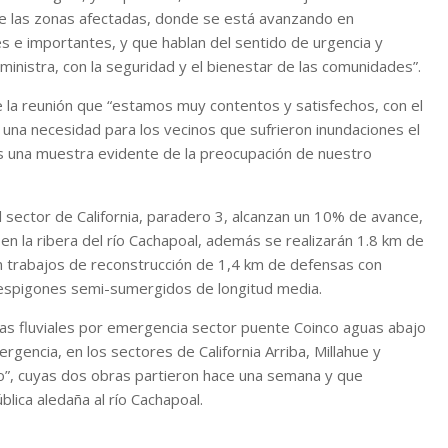
e las zonas afectadas, donde se está avanzando en
s e importantes, y que hablan del sentido de urgencia y
inistra, con la seguridad y el bienestar de las comunidades”.
e la reunión que “estamos muy contentos y satisfechos, con el
una necesidad para los vecinos que sufrieron inundaciones el
es una muestra evidente de la preocupación de nuestro
 sector de California, paradero 3, alcanzan un 10% de avance,
 en la ribera del río Cachapoal, además se realizarán 1.8 km de
án trabajos de reconstrucción de 1,4 km de defensas con
 espigones semi-sumergidos de longitud media.
obras fluviales por emergencia sector puente Coinco aguas abajo
rgencia, en los sectores de California Arriba, Millahue y
o”, cuyas dos obras partieron hace una semana y que
blica aledaña al río Cachapoal.