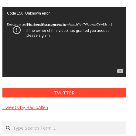
Reproductor
Code 150: Unknown error.
de
vídeo
Descargar archivo: https://www.youtube.com/watch?v=7WLuvspCYwE&_=1
TWITTER
Tweets by RadioAllen
Search