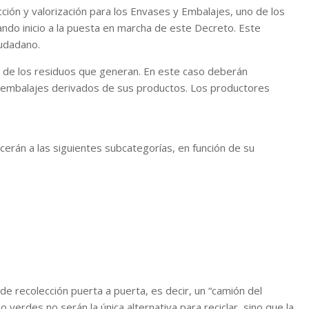
ión y valorización para los Envases y Embalajes, uno de los
dando inicio a la puesta en marcha de este Decreto. Este
iudadano.
go de los residuos que generan. En este caso deberán
 y embalajes derivados de sus productos. Los productores
cerán a las siguientes subcategorías, en función de su
de recolección puerta a puerta, es decir, un “camión del
o verdes no serán la única alternativa para reciclar, sino que la