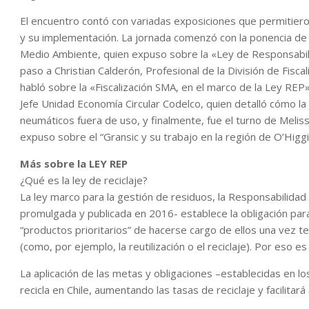
El encuentro contó con variadas exposiciones que permitier
y su implementación. La jornada comenzó con la ponencia de T
Medio Ambiente, quien expuso sobre la «Ley de Responsabili
paso a Christian Calderón, Profesional de la División de Fisc
habló sobre la «Fiscalización SMA, en el marco de la Ley REP»
Jefe Unidad Economía Circular Codelco, quien detalló cómo la
neumáticos fuera de uso, y finalmente, fue el turno de Mel
expuso sobre el “Gransic y su trabajo en la región de O’Higg
Más sobre la LEY REP
¿Qué es la ley de reciclaje?
La ley marco para la gestión de residuos, la Responsabilidad 
promulgada y publicada en 2016- establece la obligación pa
“productos prioritarios” de hacerse cargo de ellos una vez ter
(como, por ejemplo, la reutilización o el reciclaje). Por eso e
La aplicación de las metas y obligaciones –establecidas en 
recicla en Chile, aumentando las tasas de reciclaje y facilitará