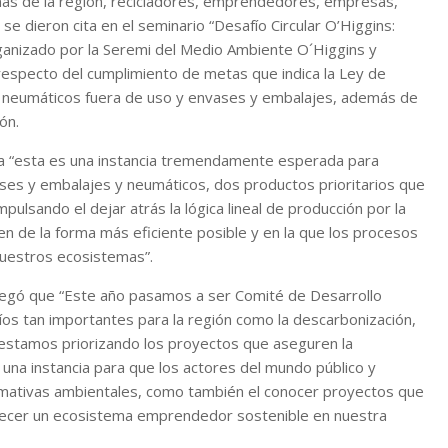
as de la región, recicladores, emprendedores, empresas,
se dieron cita en el seminario “Desafío Circular O’Higgins:
ganizado por la Seremi del Medio Ambiente O´Higgins y
respecto del cumplimiento de metas que indica la Ley de
 neumáticos fuera de uso y envases y embalajes, además de
ón.
a “esta es una instancia tremendamente esperada para
ses y embalajes y neumáticos, dos productos prioritarios que
lsando el dejar atrás la lógica lineal de producción por la
cen de la forma más eficiente posible y en la que los procesos
nuestros ecosistemas”.
gregó que “Este año pasamos a ser Comité de Desarrollo
fíos tan importantes para la región como la descarbonización,
 estamos priorizando los proyectos que aseguren la
 una instancia para que los actores del mundo público y
rmativas ambientales, como también el conocer proyectos que
alecer un ecosistema emprendedor sostenible en nuestra