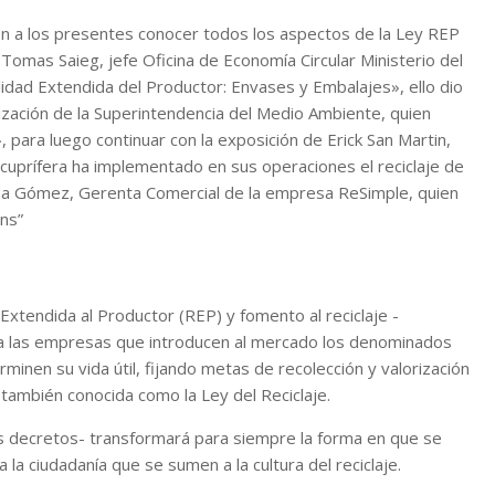
on a los presentes conocer todos los aspectos de la Ley REP
omas Saieg, jefe Oficina de Economía Circular Ministerio del
dad Extendida del Productor: Envases y Embalajes», ello dio
alización de la Superintendencia del Medio Ambiente, quien
, para luego continuar con la exposición de Erick San Martin,
 cuprífera ha implementado en sus operaciones el reciclaje de
issa Gómez, Gerenta Comercial de la empresa ReSimple, quien
ins”
Extendida al Productor (REP) y fomento al reciclaje -
ra las empresas que introducen al mercado los denominados
minen su vida útil, fijando metas de recolección y valorización
s también conocida como la Ley del Reciclaje.
los decretos- transformará para siempre la forma en que se
 a la ciudadanía que se sumen a la cultura del reciclaje.