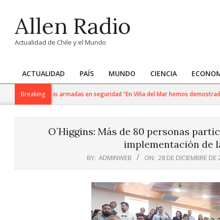
Skip
Allen Radio
to
content
Actualidad de Chile y el Mundo
ACTUALIDAD
PAÍS
MUNDO
CIENCIA
ECONOM
Primary
Navigation
onti y fuerzas armadas en seguridad “En Viña del Mar hemos demostrado que cua
Breaking
Menu
O´Higgins: Más de 80 personas partic
implementación de la
BY:
ADMINWEB
ON:
28 DE DICIEMBRE DE 