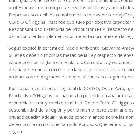
Rancagua, 28 de Diciembre de 2023.- Desde distintas comun
profesionales de municipios, servicios públicos y autoridades 
Empresas sostenibles cumpliendo las metas de reciclaje” or
CORFO O´Higgins, instancia que tuvo por objetivo capacitar 
Responsabilidad Extendida del Productor (REP) respecto de
dar a conocer la implementación de esta normativa en la regi
Según explicó la seremi del Medio Ambiente, Giovanna Amay
quienes deben cumplir las metas de la Ley respecto de enva
ya poseen sus reglamento y plazos. Con esta Ley estamos impu
de una de economía circular, en la que los materiales se utili
productivos no degraden, sino que, al contrario, regeneren 
Por su parte, el director regional de CORFO, Óscar Ávila, a
Productivo O’Higgins, lo cual nos ha permitido trabajar desa
economía circular y cambio climático. Desde Corfo O’Higgins
sostenibilidad de la región y por lo mismo, este seminario es
privado puedan adquirir nuevos conocimientos sobre las no
de economía circular que han sido exitosos. Queremos fort
región”.