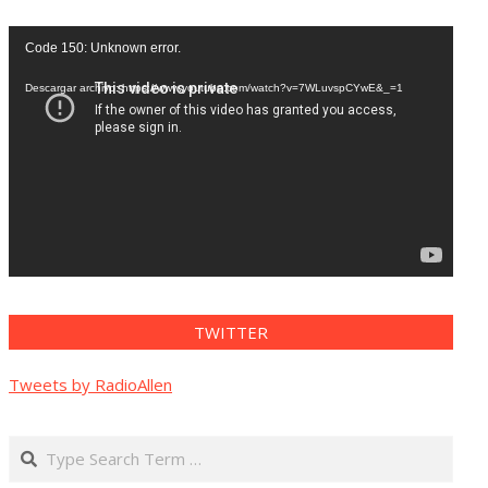
Reproductor
Code 150: Unknown error.
de
vídeo
Descargar archivo: https://www.youtube.com/watch?v=7WLuvspCYwE&_=1
TWITTER
Tweets by RadioAllen
Search