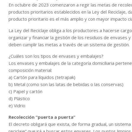
En octubre de 2023 comenzaron a regir las metas de recolecc
productos prioritarios establecidos en la Ley del Reciclaje, 
producto prioritario es el más amplio y con mayor impacto c
La Ley del Reciclaje obliga a los productores a hacerse car
organizar y financiar la gestión de los residuos de envases
deben cumplir las metas a través de un sistema de gestión.
¿Cuáles son los tipos de envases y embalajes?
Los envases y embalajes de la categoría domiciliaria pertene
composición material:
a) Cartón para líquidos (tetrapak)
b) Metal (como son las latas de bebidas o las conservas)
c) Papel y cartón
d) Plástico
e) Vidrio
Recolección “puerta a puerta”
El decreto obligará que exista, de forma gradual, un sistema 
reciclaje” que irá a buscar estos envases. Los puntos limpios 