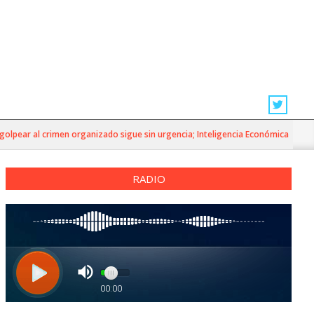
r al crimen organizado sigue sin urgencia; Inteligencia Económica»
RADIO