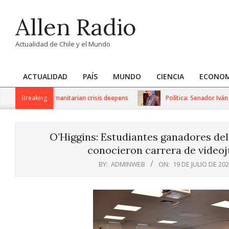
Skip
Allen Radio
to
content
Actualidad de Chile y el Mundo
ACTUALIDAD
PAÍS
MUNDO
CIENCIA
ECONOM
Primary
Navigation
ions as humanitarian crisis deepens
Breaking
Política: Senador Iván Flore
Menu
O’Higgins: Estudiantes ganadores de
conocieron carrera de videoj
BY:
ADMINWEB
ON:
19 DE JULIO DE 20