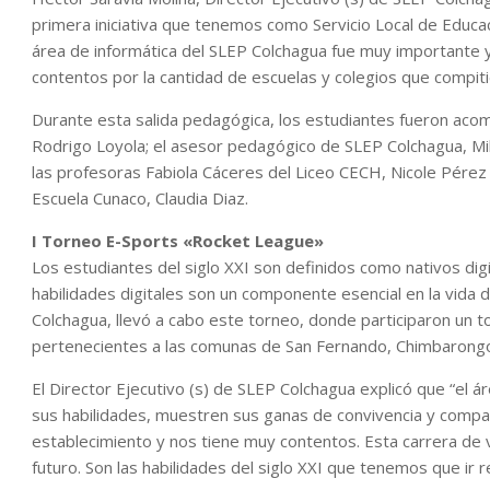
primera iniciativa que tenemos como Servicio Local de Educac
área de informática del SLEP Colchagua fue muy importante y
contentos por la cantidad de escuelas y colegios que compit
Durante esta salida pedagógica, los estudiantes fueron aco
Rodrigo Loyola; el asesor pedagógico de SLEP Colchagua, Milt
las profesoras Fabiola Cáceres del Liceo CECH, Nicole Pérez
Escuela Cunaco, Claudia Diaz.
I Torneo E-Sports «Rocket League»
Los estudiantes del siglo XXI son definidos como nativos dig
habilidades digitales son un componente esencial en la vida d
Colchagua, llevó a cabo este torneo, donde participaron un 
pertenecientes a las comunas de San Fernando, Chimbarongo,
El Director Ejecutivo (s) de SLEP Colchagua explicó que “el á
sus habilidades, muestren sus ganas de convivencia y compar
establecimiento y nos tiene muy contentos. Esta carrera de v
futuro. Son las habilidades del siglo XXI que tenemos que ir 