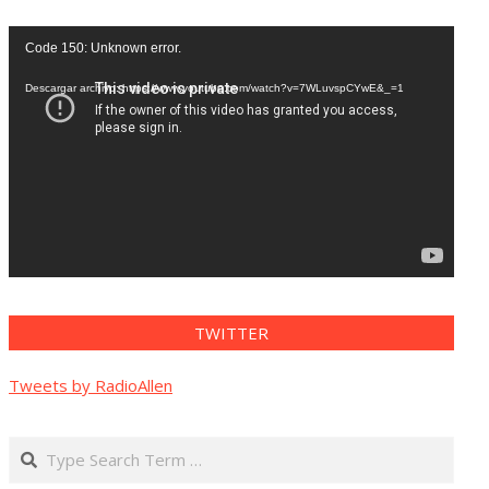
Reproductor
Code 150: Unknown error.
de
vídeo
Descargar archivo: https://www.youtube.com/watch?v=7WLuvspCYwE&_=1
TWITTER
Tweets by RadioAllen
Search