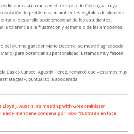
endió por casi un mes en el territorio de Colchagua, cuya
 y resolución de problemas en ambientes digitales de alumnos
ntar el desarrollo socioemocional de los estudiantes,
la tolerancia a la frustración y el manejo de las emociones
dre del alumno ganador Mario Becerra, se mostró agradecida
 (Mario) para potenciar su personalidad. Estamos muy felices
cuela Básica Cunaco, Agustín Pérez, remarcó que «estamos muy
 estrategias», puntualizó la apoderada.
loyd J. Austin III’s meeting with Greek Minister
ulidad y mantiene condena por robo frustrado en local