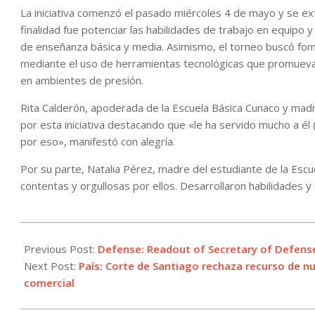
La iniciativa comenzó el pasado miércoles 4 de mayo y se ext
finalidad fue potenciar las habilidades de trabajo en equipo
de enseñanza básica y media. Asimismo, el torneo buscó fome
mediante el uso de herramientas tecnológicas que promuevan 
en ambientes de presión.
Rita Calderón, apoderada de la Escuela Básica Cunaco y ma
por esta iniciativa destacando que «le ha servido mucho a él
por eso», manifestó con alegría.
Por su parte, Natalia Pérez, madre del estudiante de la Es
contentas y orgullosas por ellos. Desarrollaron habilidades y
2022-
07-
Previous Post:
Defense: Readout of Secretary of Defense L
19
Next Post:
País: Corte de Santiago rechaza recurso de n
comercial