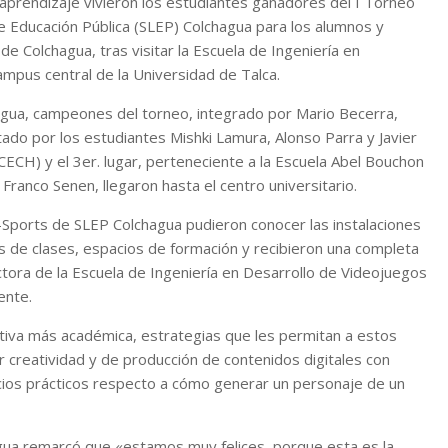
 aprendizaje vivieron los estudiantes ganadores del I Torneo
e Educación Pública (SLEP) Colchagua para los alumnos y
de Colchagua, tras visitar la Escuela de Ingeniería en
ampus central de la Universidad de Talca.
agua, campeones del torneo, integrado por Mario Becerra,
ado por los estudiantes Mishki Lamura, Alonso Parra y Javier
ECH) y el 3er. lugar, perteneciente a la Escuela Abel Bouchon
ranco Senen, llegaron hasta el centro universitario.
-Sports de SLEP Colchagua pudieron conocer las instalaciones
as de clases, espacios de formación y recibieron una completa
ectora de la Escuela de Ingeniería en Desarrollo de Videojuegos
ente.
tiva más académica, estrategias que les permitan a estos
r creatividad y de producción de contenidos digitales con
cicios prácticos respecto a cómo generar un personaje de un
agua remarcó que «estamos muy felices, porque esta es la