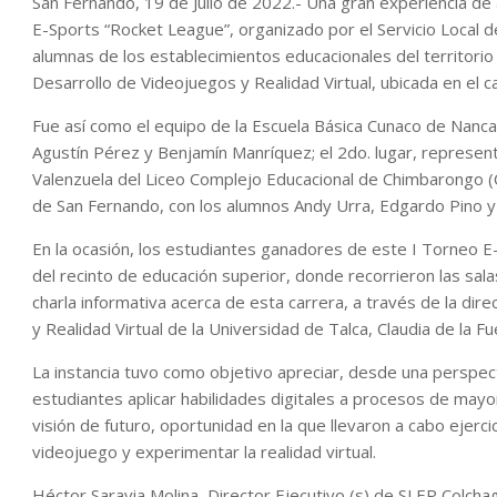
San Fernando, 19 de Julio de 2022.- Una gran experiencia de
E-Sports “Rocket League”, organizado por el Servicio Local d
alumnas de los establecimientos educacionales del territorio 
Desarrollo de Videojuegos y Realidad Virtual, ubicada en el c
Fue así como el equipo de la Escuela Básica Cunaco de Nanc
Agustín Pérez y Benjamín Manríquez; el 2do. lugar, represent
Valenzuela del Liceo Complejo Educacional de Chimbarongo (C
de San Fernando, con los alumnos Andy Urra, Edgardo Pino y F
En la ocasión, los estudiantes ganadores de este I Torneo E
del recinto de educación superior, donde recorrieron las sal
charla informativa acerca de esta carrera, a través de la dir
y Realidad Virtual de la Universidad de Talca, Claudia de la Fu
La instancia tuvo como objetivo apreciar, desde una perspec
estudiantes aplicar habilidades digitales a procesos de mayo
visión de futuro, oportunidad en la que llevaron a cabo ejer
videojuego y experimentar la realidad virtual.
Héctor Saravia Molina, Director Ejecutivo (s) de SLEP Colch