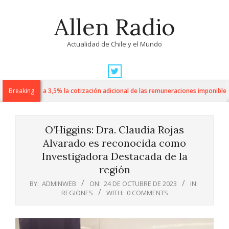
Skip
Allen Radio
to
content
Actualidad de Chile y el Mundo
Primary
Navigation
sube de 1% a 3,5% la cotización adicional de las remuneraciones imponibles
Breaking
Menu
O’Higgins: Dra. Claudia Rojas
Alvarado es reconocida como
Investigadora Destacada de la
región
BY:
ADMINWEB
ON:
24 DE OCTUBRE DE 2023
IN:
REGIONES
WITH:
0 COMMENTS