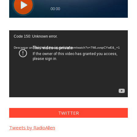
Reproductor
Code 150: Unknown error.
de
vídeo
Descargar archivo: https://www.youtube.com/watch?v=7WLuvspCYwE&_=1
TWITTER
Tweets by RadioAllen