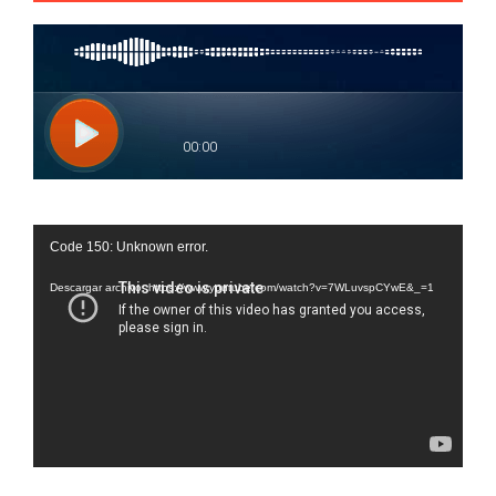
Reproductor
Code 150: Unknown error.
de
vídeo
Descargar archivo: https://www.youtube.com/watch?v=7WLuvspCYwE&_=1