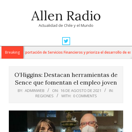
Skip
Allen Radio
to
content
Actualidad de Chile y el Mundo
Primary
Navigation
para la Exportación de Servicios Financieros y prioriza el desarrollo de esta i
Breaking
Menu
O’Higgins: Destacan herramientas de
Sence que fomentan el empleo joven
BY:
ADMINWEB
ON:
16 DE AGOSTO DE 2021
IN:
REGIONES
WITH:
0 COMMENTS