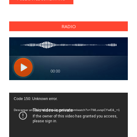
RADIO
Reproductor
Code 150: Unknown error.
de
vídeo
Descargar archivo: https://www.youtube.com/watch?v=7WLuvspCYwE&_=1