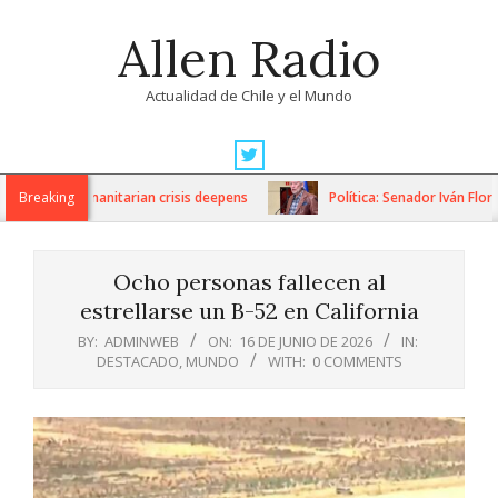
Skip
Allen Radio
to
content
Actualidad de Chile y el Mundo
Primary
Navigation
ons as humanitarian crisis deepens
Breaking
Política: Senador Iván Flores
Menu
Ocho personas fallecen al
estrellarse un B-52 en California
BY:
ADMINWEB
ON:
16 DE JUNIO DE 2026
IN:
DESTACADO
,
MUNDO
WITH:
0 COMMENTS