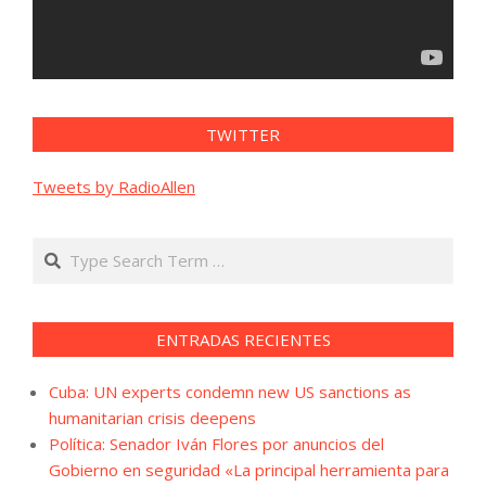
TWITTER
Tweets by RadioAllen
Search
ENTRADAS RECIENTES
Cuba: UN experts condemn new US sanctions as
humanitarian crisis deepens
Política: Senador Iván Flores por anuncios del
Gobierno en seguridad «La principal herramienta para