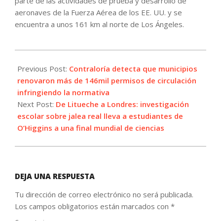
parte de las actividades de prueba y desarrollo de
aeronaves de la Fuerza Aérea de los EE. UU. y se
encuentra a unos 161 km al norte de Los Ángeles.
2026-
06-
Previous Post:
Contraloría detecta que municipios
16
renovaron más de 146mil permisos de circulación
infringiendo la normativa
Next Post:
De Litueche a Londres: investigación
escolar sobre jalea real lleva a estudiantes de
O’Higgins a una final mundial de ciencias
DEJA UNA RESPUESTA
Tu dirección de correo electrónico no será publicada.
Los campos obligatorios están marcados con
*