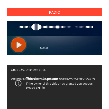
RADIO
Reproductor
Code 150: Unknown error.
de
vídeo
Descargar archivo: https://www.youtube.com/watch?v=7WLuvspCYwE&_=1