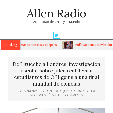
Skip
Allen Radio
to
content
Actualidad de Chile y el Mundo
Primary
Navigation
ons as humanitarian crisis deepens
Breaking
Política: Senador Iván Flores
Menu
De Litueche a Londres: investigación
escolar sobre jalea real lleva a
estudiantes de O’Higgins a una final
mundial de ciencias
BY:
ADMINWEB
ON:
16 DE JUNIO DE 2026
IN:
REGIONES
WITH:
0 COMMENTS